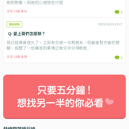
新的對象。到底他心裡想些什麼
女性 24歲 其他
3
2015/10/26 15:17
其他諮商
Q: 愛上哥們怎麼辦？
我已經單身很久了，之前有交過一次男朋友，但最後對方偷吃劈
腿，經歷了一些痛苦的事情之後分手分得乾乾...
女性 29歲 金融
5
發燒問題排行榜