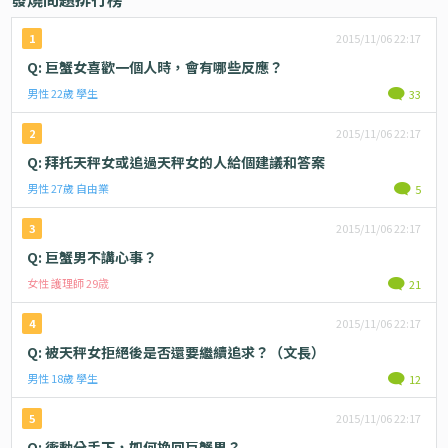
1
2015/11/06 22:17
Q: 巨蟹女喜歡一個人時，會有哪些反應？
男性 22歲 學生
33
2
2015/11/06 22:17
Q: 拜托天秤女或追過天秤女的人給個建議和答案
男性 27歲 自由業
5
3
2015/11/06 22:17
Q: 巨蟹男不講心事？
女性 護理師 29歳
21
4
2015/11/06 22:17
Q: 被天秤女拒絕後是否還要繼續追求？（文長）
男性 18歲 學生
12
5
2015/11/06 22:17
Q: 衝動分手下，如何挽回巨蟹男？