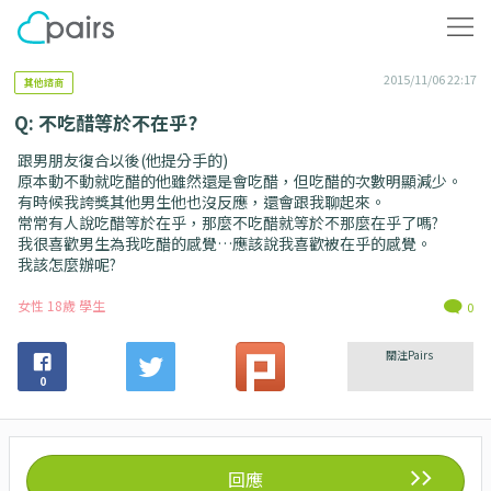
2015/11/06 22:17
其他諮商
Q: 不吃醋等於不在乎?
跟男朋友復合以後(他提分手的)
原本動不動就吃醋的他雖然還是會吃醋，但吃醋的次數明顯減少。
有時候我誇獎其他男生他也沒反應，還會跟我聊起來。
常常有人說吃醋等於在乎，那麼不吃醋就等於不那麼在乎了嗎?
我很喜歡男生為我吃醋的感覺…應該說我喜歡被在乎的感覺。
我該怎麼辦呢?
女性 18歲 學生
0
關注Pairs
0
回應