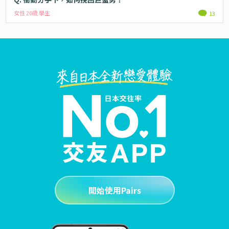
女性 20歳 學生
13
開始使用Pairs