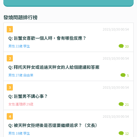
發燒問題排行榜
1
2015/10/30 00:54
Q: 巨蟹女喜歡一個人時，會有哪些反應？
男性 22歲 學生
33
2
2015/10/30 00:54
Q: 拜托天秤女或追過天秤女的人給個建議和答案
男性 27歲 自由業
5
3
2015/10/30 00:54
Q: 巨蟹男不講心事？
女性 護理師 29歳
21
4
2015/10/30 00:54
Q: 被天秤女拒絕後是否還要繼續追求？（文長）
男性 18歲 學生
12