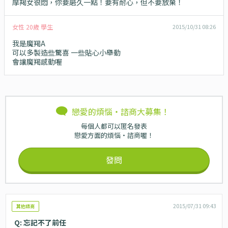
摩羯女很悶，你要磨久一點！要有耐心，但不要放棄！
女性 20歲 學生
2015/10/31 08:26
我是魔羯A
可以多製造些驚喜 一些貼心小舉動
會讓魔羯感動喔
戀愛的煩惱・諮商大募集！
每個人都可以匿名發表
戀愛方面的煩惱・諮商喔！
發問
2015/07/31 09:43
其他諮商
Q: 忘記不了前任