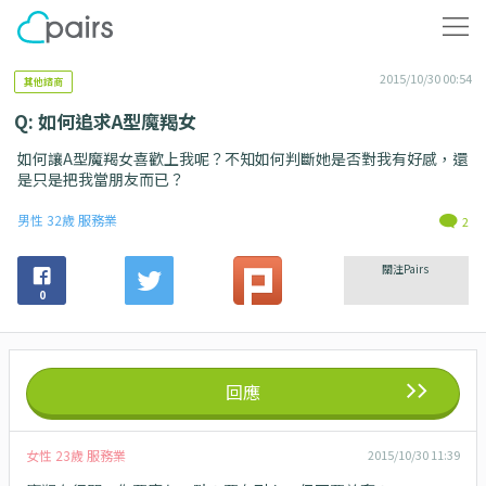
2015/10/30 00:54
其他諮商
Q: 如何追求A型魔羯女
如何讓A型魔羯女喜歡上我呢？不知如何判斷她是否對我有好感，還
是只是把我當朋友而已？
男性 32歲 服務業
2
關注Pairs
0
回應
女性 23歲 服務業
2015/10/30 11:39