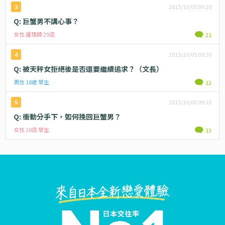
3
2015/10/05 09:10
Q: 巨蟹男不講心事？
女性 護理師 29歳
21
4
2015/10/05 09:10
Q: 被天秤女拒絕後是否還要繼續追求？（文長）
男性 18歲 學生
12
5
2015/10/05 09:10
Q: 衝動分手下，如何挽回巨蟹男？
女性 20歳 學生
13