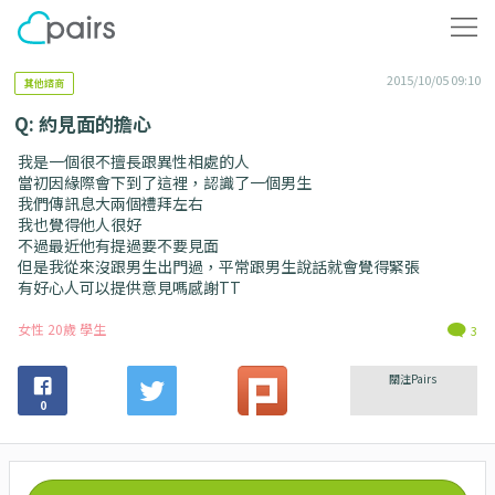
2015/10/05 09:10
其他諮商
Q: 約見面的擔心
我是一個很不擅長跟異性相處的人
當初因緣際會下到了這裡，認識了一個男生
我們傳訊息大兩個禮拜左右
我也覺得他人很好
不過最近他有提過要不要見面
但是我從來沒跟男生出門過，平常跟男生說話就會覺得緊張
有好心人可以提供意見嗎感謝TT
女性 20歲 學生
3
關注Pairs
0