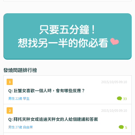
發燒問題排行榜
1
2015/10/05 09:10
Q: 巨蟹女喜歡一個人時，會有哪些反應？
男性 22歲 學生
33
2
2015/10/05 09:10
Q: 拜托天秤女或追過天秤女的人給個建議和答案
男性 27歲 自由業
5