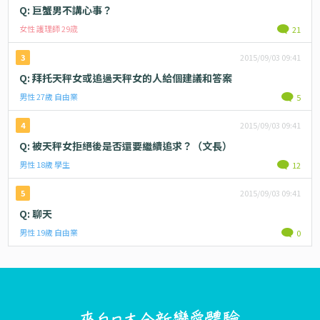
Q: 巨蟹男不講心事？
女性 護理師 29歳
21
3
2015/09/03 09:41
Q: 拜托天秤女或追過天秤女的人給個建議和答案
男性 27歲 自由業
5
4
2015/09/03 09:41
Q: 被天秤女拒絕後是否還要繼續追求？（文長）
男性 18歲 學生
12
5
2015/09/03 09:41
Q: 聊天
男性 19歲 自由業
0