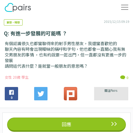
2015/12/15 09:19
單戀・暗戀
Q: 有進一步發展的可能嗎 ？
有個認識很久也都蠻聊得來的射手男性朋友，我還蠻喜歡他的
聊天內容有時會出現曖昧的稱呼和字句，他也都會一直關心我有無
交男朋友的事情 ，也有約說要一起出門，但一直都沒有更進一步的
發展
請問這代表什麼？是就當一般朋友的意思嗎？
女性 20歲 學生
0
關注Pairs
0
回應