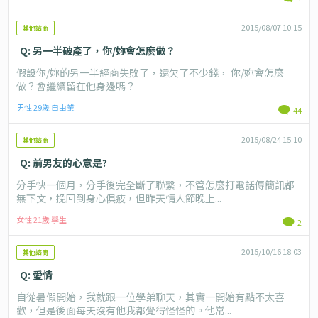
2015/08/07 10:15
其他諮商
Q: 另一半破產了，你/妳會怎麼做？
假設你/妳的另一半經商失敗了，還欠了不少錢， 你/妳會怎麼
做？會繼續留在他身邊嗎？
男性 29歲 自由業
44
2015/08/24 15:10
其他諮商
Q: 前男友的心意是?
分手快一個月，分手後完全斷了聯繫，不管怎麼打電話傳簡訊都
無下文，挽回到身心俱疲，但昨天情人節晚上...
女性 21歲 學生
2
2015/10/16 18:03
其他諮商
Q: 愛情
自從暑假開始，我就跟一位學弟聊天，其實一開始有點不太喜
歡，但是後面每天沒有他我都覺得怪怪的。他常...