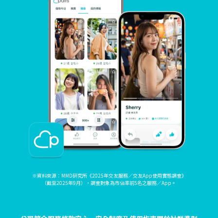
※資料來源：MMD研究所《2025年交友服務／交友App使用實態調查》
（截至2025年9月），調查對象為市佔率前5名之服務／App。