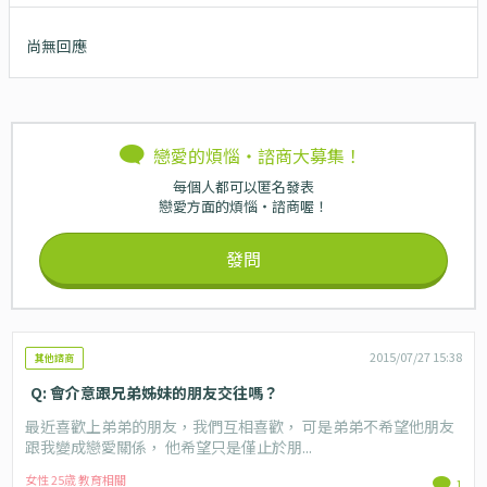
尚無回應
戀愛的煩惱・諮商大募集！
每個人都可以匿名發表
戀愛方面的煩惱・諮商喔！
發問
2015/07/27 15:38
其他諮商
Q: 會介意跟兄弟姊妹的朋友交往嗎？
最近喜歡上弟弟的朋友，我們互相喜歡， 可是弟弟不希望他朋友
跟我變成戀愛關係， 他希望只是僅止於朋...
女性 25歳 教育相關
1