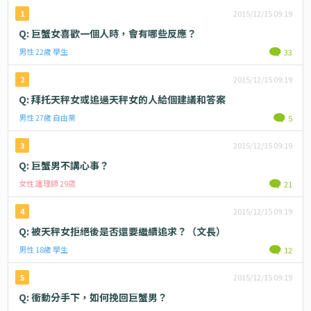
1
2015/12/15 09:19
Q: 巨蟹女喜歡一個人時，會有哪些反應？
男性 22歲 學生
33
2
2015/12/15 09:19
Q: 拜托天秤女或追過天秤女的人給個建議和答案
男性 27歲 自由業
5
3
2015/12/15 09:19
Q: 巨蟹男不講心事？
女性 護理師 29歳
21
4
2015/12/15 09:19
Q: 被天秤女拒絕後是否還要繼續追求？（文長）
男性 18歲 學生
12
5
2015/12/15 09:19
Q: 衝動分手下，如何挽回巨蟹男？