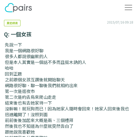
2015/07/16 09:18
其他諮商
Q: 一個女孩
先說一下
我是一個網路很好聊
很多人都說很幽默的人
但是本人其實是一個話不多而且挺木訥的人
哈哈
回到正題
之前跟個女孩互讚後就開始聊天
網路很好聊、聊一聊後我們就相約出來
第一次是逛夜市
第二次是約去烏來爬山走走
結束後也有去她家待一下
沒幹嘛！就玩狗而已！因為她家人隨時會回來！她家人回來後我也
迅速離開了！沒照到面
前前後後加起來大概是兩、三個禮拜
然後我也不知道為什麼就突然告白了
跟她說我喜歡她