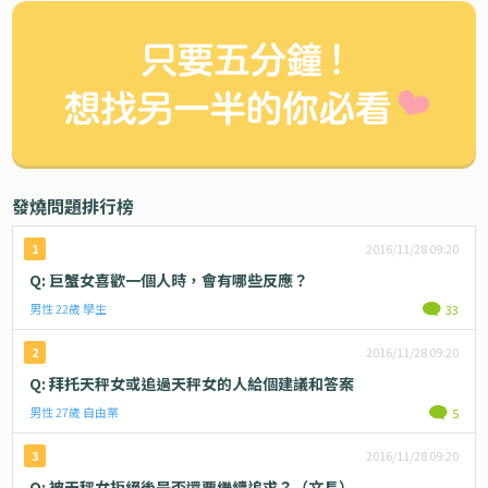
發燒問題排行榜
1
2016/11/28 09:20
Q: 巨蟹女喜歡一個人時，會有哪些反應？
男性 22歲 學生
33
2
2016/11/28 09:20
Q: 拜托天秤女或追過天秤女的人給個建議和答案
男性 27歲 自由業
5
3
2016/11/28 09:20
Q: 被天秤女拒絕後是否還要繼續追求？（文長）