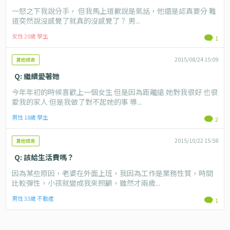
一怒之下我說分手， 但我馬上道歉說是氣話，他還是認真要分 難
道突然說沒感覺了就真的沒感覺了？ 男...
女性 20歲 學生
1
2015/08/24 15:09
其他諮商
Q: 繼續愛著她
今年年初的時候喜歡上一個女生 但是因為距離遠 她對我很好 也很
愛我的家人 但是我做了對不起她的事 導...
男性 18歲 學生
2
2015/10/22 15:58
其他諮商
Q: 該給生活費嗎？
因為某些原因，老婆在外面上班，我因為工作是業務性質，時間
比較彈性，小孩就變成我來照顧，雖然才兩歲...
男性 33歲 不動產
1