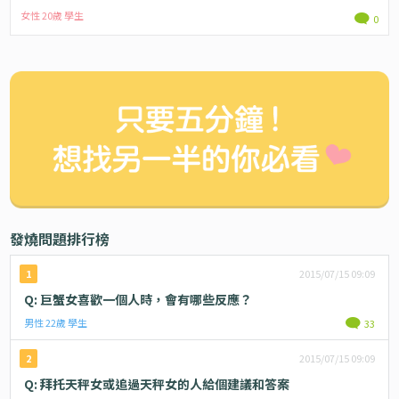
女性 20歲 學生
0
發燒問題排行榜
1
2015/07/15 09:09
Q: 巨蟹女喜歡一個人時，會有哪些反應？
男性 22歲 學生
33
2
2015/07/15 09:09
Q: 拜托天秤女或追過天秤女的人給個建議和答案