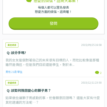
戀愛的煩惱・諮商大募集！
每個人都可以匿名發表
戀愛方面的煩惱・諮商喔！
發問
2015/09/25 16:58
其他諮商
Q: 該分手嗎?
我的女友是個對著自己的未來很有目標的人，而他比較像是那種
雖然是情侶，但是我們目前還是學生，對於未...
男性 21歳 學生
2
2015/12/11 23:50
戀愛諮商
Q: 該如何挽回變心的獅子男？
如果做些讓獅子男感動的事，他會願意回頭嗎？ 還是大家有什麼
其他建議的方法呢…？