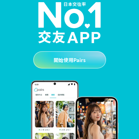
開始使用Pairs