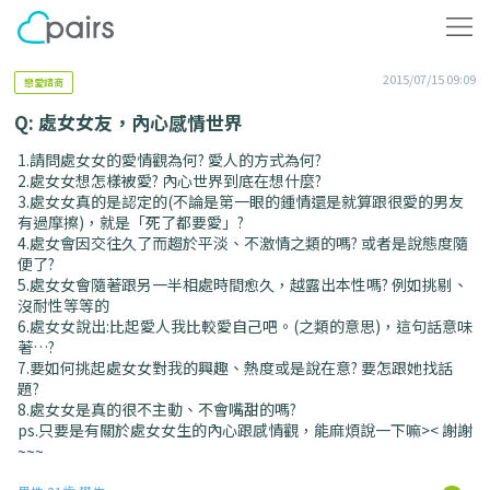
2015/07/15 09:09
戀愛諮商
Q: 處女女友，內心感情世界
1.請問處女女的愛情觀為何? 愛人的方式為何?
2.處女女想怎樣被愛? 內心世界到底在想什麼?
3.處女女真的是認定的(不論是第一眼的鍾情還是就算跟很愛的男友
有過摩擦)，就是「死了都要愛」?
4.處女會因交往久了而趨於平淡、不激情之類的嗎? 或者是說態度隨
便了?
5.處女女會隨著跟另一半相處時間愈久，越露出本性嗎? 例如挑剔、
沒耐性等等的
6.處女女說出:比起愛人我比較愛自己吧。(之類的意思)，這句話意味
著…?
7.要如何挑起處女女對我的興趣、熱度或是說在意? 要怎跟她找話
題?
8.處女女是真的很不主動、不會嘴甜的嗎?
ps.只要是有關於處女女生的內心跟感情觀，能麻煩說一下嘛>< 謝謝
~~~