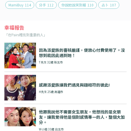
MamiBuy
114
分手
112
你說她說笑到報
110
占卜
107
幸福報告
「在Pairs裡找到重要的人」
因為派愛族的審核嚴謹，便放心付費使用了。沒
想到能因此遇到她！
T先生 32歲 新北市
感謝派愛族讓我們遇見興趣相符的彼此!
H先生 25歲 高雄市
他跟我說他不需要女生朋友，他想找的是女朋
友，讓我覺得他是個對感情專一的人，整個大加
分。
W小姐 33歲 台北市