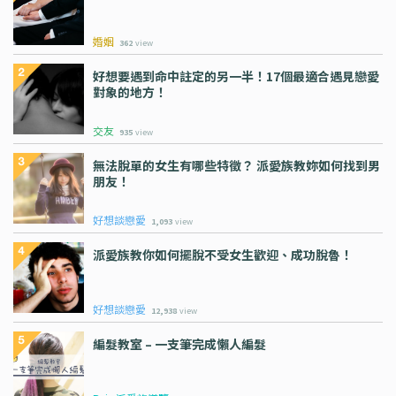
婚姻
362
view
好想要遇到命中註定的另一半！17個最適合遇見戀愛
對象的地方！
交友
935
view
無法脫單的女生有哪些特徵？ 派愛族教妳如何找到男
朋友！
好想談戀愛
1,093
view
派愛族教你如何擺脫不受女生歡迎、成功脫魯！
好想談戀愛
12,938
view
編髮教室 – 一支筆完成懶人編髮