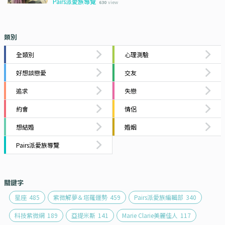
Pairs派愛族導覽
630
view
類別
全類別
心理測驗
好想談戀愛
交友
追求
失戀
約會
情侶
想結婚
婚姻
Pairs派愛族導覽
關鍵字
星座
485
紫微解夢＆塔羅運勢
459
Pairs派愛族編輯部
340
科技紫微網
189
亞提米斯
141
Marie Clarie美麗佳人
117