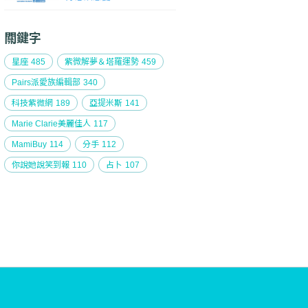
關鍵字
星座
485
紫微解夢＆塔羅運勢
459
Pairs派愛族編輯部
340
科技紫微網
189
亞提米斯
141
Marie Clarie美麗佳人
117
MamiBuy
114
分手
112
你說她說笑到報
110
占卜
107