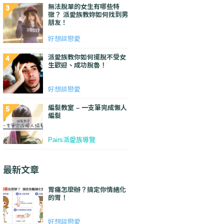
無法脫單的女生有哪些特
徵？ 派愛族教妳如何找到男
朋友！
好想談戀愛
派愛族教你如何擺脫不受女
生歡迎、成功脫魯！
好想談戀愛
編髮教室 – 一支筆完成懶人
編髮
Pairs派愛族導覽
最新文章
胃痛怎麼辦？搞定你情緒化
的胃！
好想談戀愛