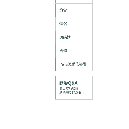
約會
情侶
想結婚
婚姻
Pairs派愛族導覽
戀愛Q&A
靠大家的智慧
解決戀愛的煩惱！