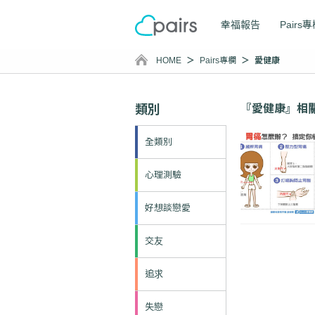
幸福報告
Pairs
HOME
Pairs專欄
愛健康
類別
『愛健康』相
全類別
心理測驗
好想談戀愛
交友
追求
失戀