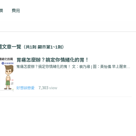
專欄
費用
關文章一覽
（共1則 顯示第1~1則）
胃痛怎麼辦？搞定你情緒化的胃！
胃痛怎麼辦？搞定你情緒化的胃！ 文：裴乃緣 | 圖：黃怡儒 早上醒來匆匆忙忙，早餐隨便吞兩口或直...
7,303
view
好想談戀愛