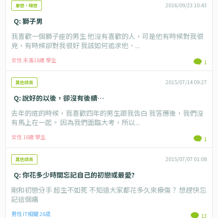
2016/09/23 10:43
單戀・暗戀
Q: 獅子男
我喜歡一個獅子座的男生 他沒有喜歡的人，可是他有時候對我很
兇，有時候卻對我很好 我該如何追求他、...
女性 未滿18歲 學生
1
2015/07/14 09:27
其他諮商
Q: 說好的以後，卻沒有後續…
去年的底的時候，我喜歡四年的男生跟我告白 我答應後，我們沒
有馬上在一起。 因為我們面臨大考，所以...
女性 18歲 學生
1
2015/07/07 01:08
其他諮商
Q: 你花多少時間忘記自己的初戀或最愛?
剛和初戀分手 超生不如死 不知道大家都花多久來療傷？ 想趕快忘
記這個痛
男性 IT相關 26歳
13