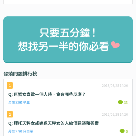
發燒問題排行榜
1
2015/06/28 14:20
Q: 巨蟹女喜歡一個人時，會有哪些反應？
男性 22歲 學生
33
2
2015/06/28 14:20
Q: 拜托天秤女或追過天秤女的人給個建議和答案
男性 27歲 自由業
5