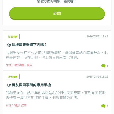
戀愛方面的煩惱・諮商喔！
發問
2016/05/31 17:43
戀愛諮商
Q: 這樣還要繼續下去嗎？
我跟男友是在不久之前2月底認識的，透過通電話而感情升溫，他
在最南端，我在北部，他上來只有兩次（其餘...
女性 30歲 媒體・廣告
4
2015/08/24 15:12
其他諮商
Q: 男友與同事間的專用手機
我和男友在一起三年他非常貼心我們也天天見面，直到有天我發
現他有一隻我不知道的手機，他說我是公司團...
女性 25歲 服務業
3