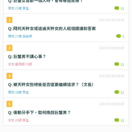
Q: 巨蟹女喜歡一個人時，會有哪些反應？
男性 22歲 學生
33
2
2015/07/03 00:00
Q: 拜托天秤女或追過天秤女的人給個建議和答案
男性 27歲 自由業
5
3
2015/07/03 00:00
Q: 巨蟹男不講心事？
女性 護理師 29歳
21
4
2015/07/03 00:00
Q: 被天秤女拒絕後是否還要繼續追求？（文長）
男性 18歲 學生
12
5
2015/07/03 00:00
Q: 衝動分手下，如何挽回巨蟹男？
女性 20歳 學生
13