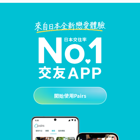
開始使用Pairs