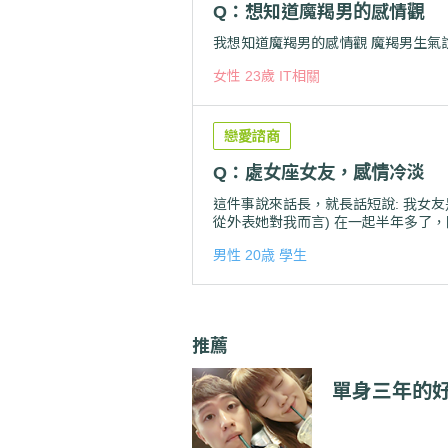
Q：想知道魔羯男的感情觀
我想知道魔羯男的感情觀 魔羯男生氣
女性 23歲 IT相關
戀愛諮商
Q：處女座女友，感情冷淡
這件事說來話長，就長話短說: 我女
從外表她對我而言) 在一起半年多了，剛
男性 20歳 學生
推薦
單身三年的好