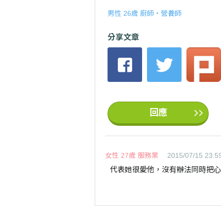
男性 26歲 廚師・營養師
分享文章
回應
女性 27歲 服務業
2015/07/15 23:5
代表她很愛他，沒有辦法同時把