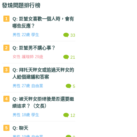
發燒問題排行榜
1
Q: 巨蟹女喜歡一個人時，會有
哪些反應？
男性 22歲 學生
33
2
Q: 巨蟹男不講心事？
女性 護理師 29歳
21
3
Q: 拜托天秤女或追過天秤女的
人給個建議和答案
男性 27歲 自由業
5
4
Q: 被天秤女拒絕後是否還要繼
續追求？（文長）
男性 18歲 學生
12
5
Q: 聊天
男性 19歲 自由業