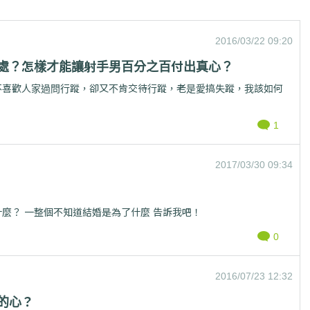
2016/03/22 09:20
處？怎樣才能讓射手男百分之百付出真心？
不喜歡人家過問行蹤，卻又不肯交待行蹤，老是愛搞失蹤，我該如何
1
2017/03/30 09:34
麼？ 一整個不知道結婚是為了什麼 告訴我吧！
0
2016/07/23 12:32
的心？