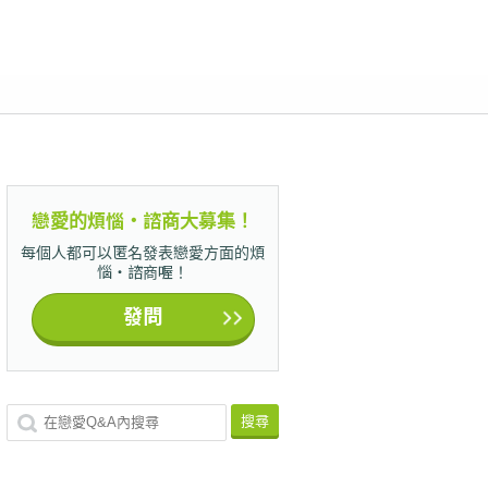
戀愛的煩惱・諮商大募集！
每個人都可以匿名發表戀愛方面的煩
惱・諮商喔！
發問