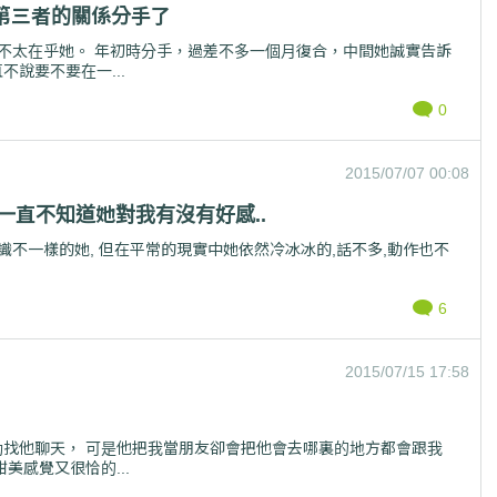
為第三者的關係分手了
不太在乎她。 年初時分手，過差不多一個月復合，中間她誠實告訴
說要不要在一...
0
2015/07/07 00:08
一直不知道她對我有沒有好感..
識不一樣的她, 但在平常的現實中她依然冷冰冰的,話不多,動作也不
6
2015/07/15 17:58
找他聊天， 可是他把我當朋友卻會把他會去哪裏的地方都會跟我
美感覺又很恰的...