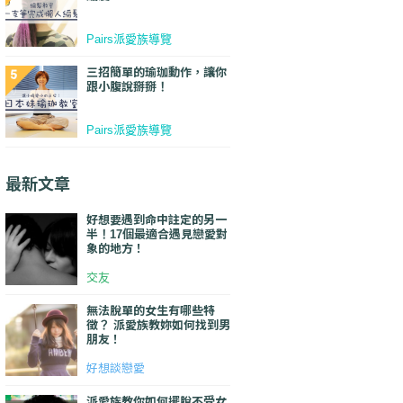
Pairs派愛族導覽
三招簡單的瑜珈動作，讓你
跟小腹說掰掰！
Pairs派愛族導覽
最新文章
好想要遇到命中註定的另一
半！17個最適合遇見戀愛對
象的地方！
交友
無法脫單的女生有哪些特
徵？ 派愛族教妳如何找到男
朋友！
好想談戀愛
派愛族教你如何擺脫不受女