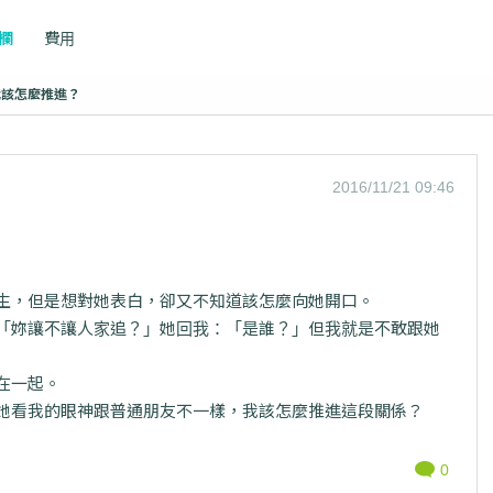
專欄
費用
我該怎麼推進？
2016/11/21 09:46
生，但是想對她表白，卻又不知道該怎麼向她開口。
「妳讓不讓人家追？」她回我：「是誰？」但我就是不敢跟她
在一起。
她看我的眼神跟普通朋友不一樣，我該怎麼推進這段關係？
0