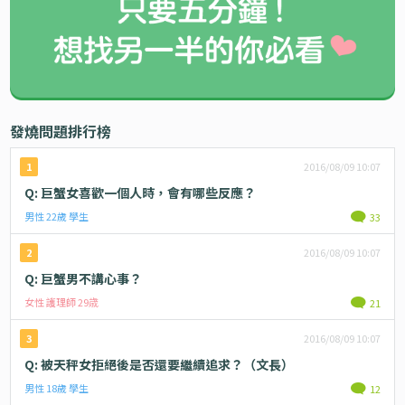
發燒問題排行榜
1
2016/08/09 10:07
Q: 巨蟹女喜歡一個人時，會有哪些反應？
男性 22歲 學生
33
2
2016/08/09 10:07
Q: 巨蟹男不講心事？
女性 護理師 29歳
21
3
2016/08/09 10:07
Q: 被天秤女拒絕後是否還要繼續追求？（文長）
男性 18歲 學生
12