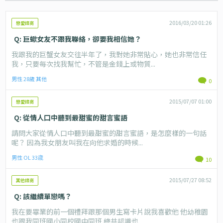
2016/03/20 01:26
戀愛諮商
Q: 巨蠍女友不跟我聯絡，卻要我相信她？
我跟我的巨蟹女友交往半年了，我對她非常貼心，她也非常信任
我，只要每次找我幫忙，不管是金錢上或物質...
男性 28歲 其他
0
2015/07/07 01:00
戀愛諮商
Q: 從情人口中聽到最甜蜜的甜言蜜語
請問大家從情人口中聽到最甜蜜的甜言蜜語，是怎麼樣的一句話
呢？ 因為我女朋友叫我在向他求婚的時候...
男性 OL 33歳
10
2015/07/27 08:52
其他諮商
Q: 該繼續單戀嗎？
我在要畢業的前一個禮拜跟那個男生寫卡片說我喜歡他 他幼稚園
也跟我同班國小同校國中同班 總共認識也...