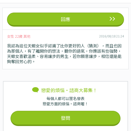
回應
女性 22歲 其他
2016/08/18 21:24
我認為這位天蠍女似乎認識了比你更好的人（猜測），而且也因
為那個人，有了離開你的想法，聽你的語氣，你應該有些強勢，
天蠍女喜歡溫柔、容易讓步的男生，若你願意讓步，相信還是能
夠奪回芳心的。
戀愛的煩惱・諮商大募集！
每個人都可以匿名發表
戀愛方面的煩惱・諮商喔！
發問