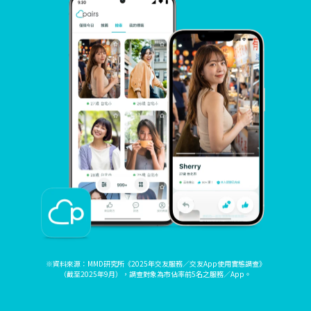
※資料來源：MMD研究所《2025年交友服務／交友App使用實態調查》
（截至2025年9月），調查對象為市佔率前5名之服務／App。