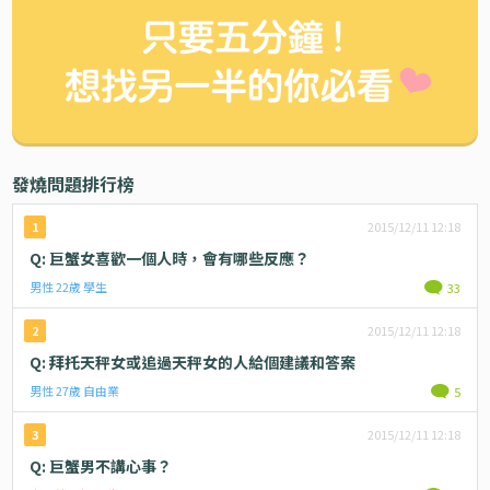
發燒問題排行榜
1
2015/12/11 12:18
Q: 巨蟹女喜歡一個人時，會有哪些反應？
男性 22歲 學生
33
2
2015/12/11 12:18
Q: 拜托天秤女或追過天秤女的人給個建議和答案
男性 27歲 自由業
5
3
2015/12/11 12:18
Q: 巨蟹男不講心事？