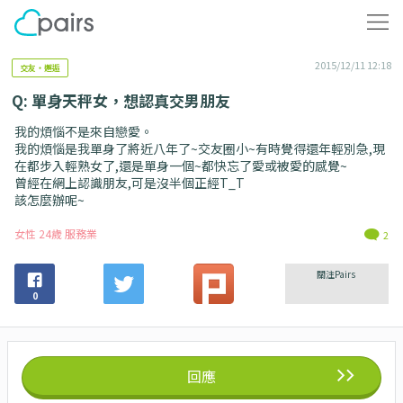
2015/12/11 12:18
交友・邂逅
Q: 單身天秤女，想認真交男朋友
我的煩惱不是來自戀愛。
我的煩惱是我單身了將近八年了~交友圈小~有時覺得還年輕別急,現
在都步入輕熟女了,還是單身一個~都快忘了愛或被愛的感覺~
曾經在網上認識朋友,可是沒半個正經T_T
該怎麼辦呢~
女性 24歲 服務業
2
關注Pairs
0
回應