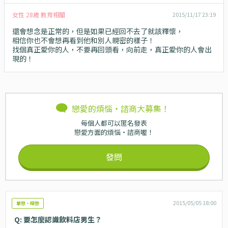
女性 28歲 教育相關
2015/11/17 23:19
還會想念是正常的，但是如果已經回不去了就該釋懷，
相信你也不會想再看到他和別人親密的樣子！
找個真正愛你的人，不要再回頭看，向前走，真正愛你的人會出
現的！
戀愛的煩惱・諮商大募集！
每個人都可以匿名發表
戀愛方面的煩惱・諮商喔！
發問
2015/05/05 18:00
單戀・暗戀
Q: 要怎麼認識飲料店男生？