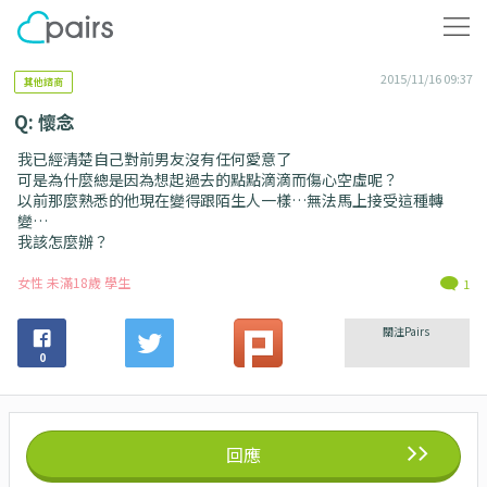
2015/11/16 09:37
其他諮商
Q: 懷念
我已經清楚自己對前男友沒有任何愛意了
可是為什麼總是因為想起過去的點點滴滴而傷心空虛呢？
以前那麼熟悉的他現在變得跟陌生人一樣…無法馬上接受這種轉
變…
我該怎麼辦？
女性 未滿18歲 學生
1
關注Pairs
0
回應