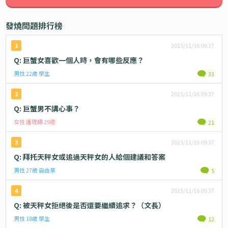
發燒問題排行榜
1
2015/11/16 09:37
Q: 巨蟹女喜歡一個人時，會有哪些反應？
男性 22歲 學生
33
2
2015/11/16 09:37
Q: 巨蟹男不講心事？
女性 護理師 29歳
21
3
2015/11/16 09:37
Q: 拜托天秤女或追過天秤女的人給個建議和答案
男性 27歲 自由業
5
4
2015/11/16 09:37
Q: 被天秤女拒絕後是否還要繼續追求？（文長）
男性 18歲 學生
12