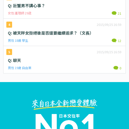
Q: 巨蟹男不講心事？
女性 護理師 29歳
21
4
2015/09/25 16:59
Q: 被天秤女拒絕後是否還要繼續追求？（文長）
男性 18歲 學生
12
5
2015/09/25 16:59
Q: 聊天
男性 19歲 自由業
0