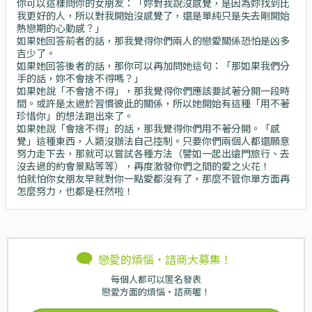
你可以這樣問你的女朋友：「妳對我說沒感覺，是因為妳找到比
我更好的人，所以對我開始沒感覺了，還是單純只是失去剛開始
熱戀期的心動感？」
如果她回答前者的話，那我覺得你們兩人的戀愛關係恐怕是凶多
吉少了。
如果她回答後者的話，那你可以再加問她這句：「那如果我們分
手的話，妳不會捨不得嗎？」
如果她說「不會捨不得」，那我覺得你們應該要試著分開一段時
間。或許是太過於習慣彼此的關係，所以她開始有這種「用不著
珍惜你」的想法跑出來了。
如果她說「會捨不得」的話，那我覺得你們用不著分開。「感
覺」這種東西，人類沒辦法自己控制。只要你們兩個人都還願意
努力走下去，那就可以嘗試各種方法（譬如一起出遠門旅行、去
沒去過的約會景點等等），再度激發你們之間的愛之火花！
怕就怕你女朋友早就對你一點愛都沒有了，那麼不管你單方面再
怎麼努力，也都是枉然啦！
戀愛的煩惱・諮商大募集！
每個人都可以匿名發表
戀愛方面的煩惱・諮商喔！