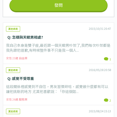
發問
2015/10/31 20:47
其他諮商
Q: 怎樣與天蠍男相處?
我自己本身是雙子座,最近跟一個天蠍男吵架了,我們每次吵架都是
我先跟他道歉,有時候整件事不只是我一個人...
女性 23歲 自由業
1
2016/05/28 20:58
其他諮商
Q: 感覺不受尊重
這段關係裡感覺到不自信，男友習慣碎唸，感覺做什麼都有可以
讓他挑剔的地方 尤其他喜歡說：「你這個如...
女性 26歲 服務業
2
2015/08/24 15:13
其他諮商