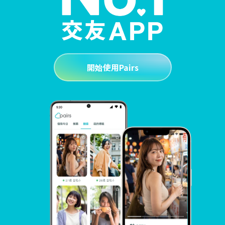
開始使用Pairs