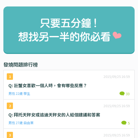
發燒問題排行榜
1
2015/09/25 16:59
Q: 巨蟹女喜歡一個人時，會有哪些反應？
男性 22歲 學生
33
2
2015/09/25 16:59
Q: 拜托天秤女或追過天秤女的人給個建議和答案
男性 27歲 自由業
5
3
2015/09/25 16:59