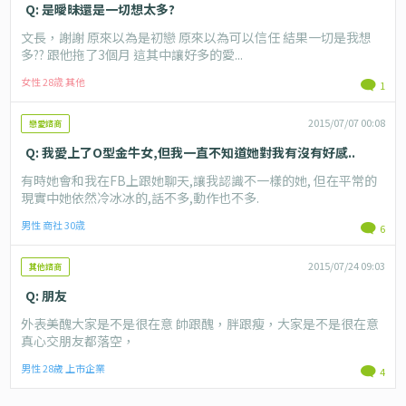
Q: 是曖昧還是一切想太多?
文長，謝謝 原來以為是初戀 原來以為可以信任 結果一切是我想
多?? 跟他拖了3個月 這其中讓好多的愛...
女性 28歳 其他
1
2015/07/07 00:08
戀愛諮商
Q: 我愛上了O型金牛女,但我一直不知道她對我有沒有好感..
有時她會和我在FB上跟她聊天,讓我認識不一樣的她, 但在平常的
現實中她依然冷冰冰的,話不多,動作也不多.
男性 商社 30歳
6
2015/07/24 09:03
其他諮商
Q: 朋友
外表美醜大家是不是很在意 帥跟醜，胖跟瘦，大家是不是很在意
真心交朋友都落空，
男性 28歲 上市企業
4