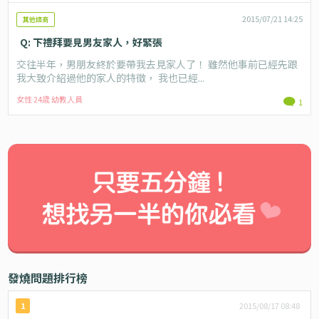
2015/07/21 14:25
其他諮商
Q: 下禮拜要見男友家人，好緊張
交往半年，男朋友終於要帶我去見家人了！ 雖然他事前已經先跟
我大致介紹過他的家人的特徵， 我也已經...
女性 24歳 幼教人員
1
發燒問題排行榜
1
2015/08/17 08:48