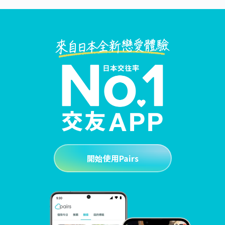
開始使用Pairs