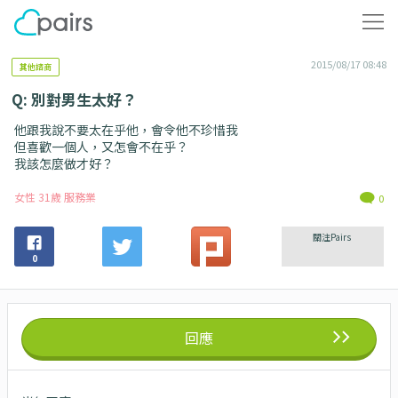
2015/08/17 08:48
其他諮商
Q: 別對男生太好？
他跟我說不要太在乎他，會令他不珍惜我
但喜歡一個人，又怎會不在乎？
我該怎麼做才好？
女性 31歲 服務業
0
關注Pairs
0
回應