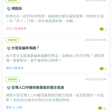
2015/07/16 09:10
其他諮商
Q: 現階段
和男友在一起四年的時間！親戚朋友都在催促婚事！而男友只是
一句「快了」打發！ 男友總是愛釣魚，卻被...
女性 27歲 服務業
1
2016/07/10 14:04
戀愛諮商
Q: 什麼是幽默風趣？
為什麼女生都喜歡幽默風趣的男生，安靜話少的不好嗎？ 遇到事
情一樣會解決，並不會保持沉默啊？
男性 30歲 其他
2
2015/07/07 01:00
戀愛諮商
Q: 從情人口中聽到最甜蜜的甜言蜜語
請問大家從情人口中聽到最甜蜜的甜言蜜語，是怎麼樣的一句話
呢？ 因為我女朋友叫我在向他求婚的時候...
男性 OL 33歳
10