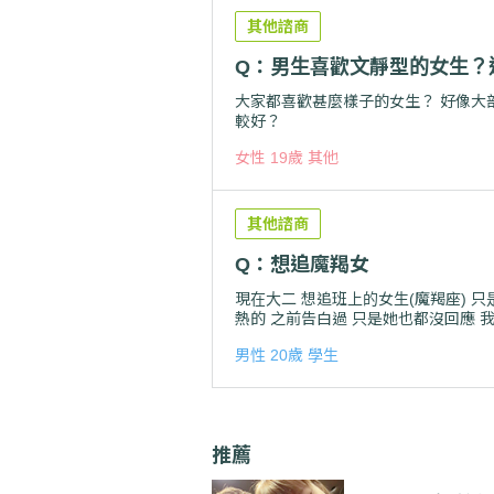
其他諮商
Q：男生喜歡文靜型的女生？
大家都喜歡甚麼樣子的女生？ 好像大
較好？
女性 19歲 其他
其他諮商
Q：想追魔羯女
現在大二 想追班上的女生(魔羯座) 只
熱的 之前告白過 只是她也都沒回應 我到
男性 20歲 學生
推薦