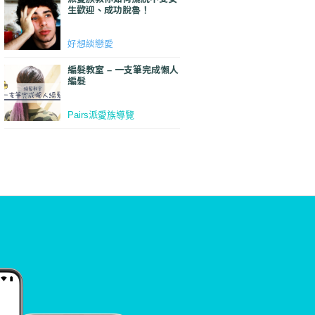
生歡迎、成功脫魯！
好想談戀愛
編髮教室 – 一支筆完成懶人
編髮
Pairs派愛族導覽