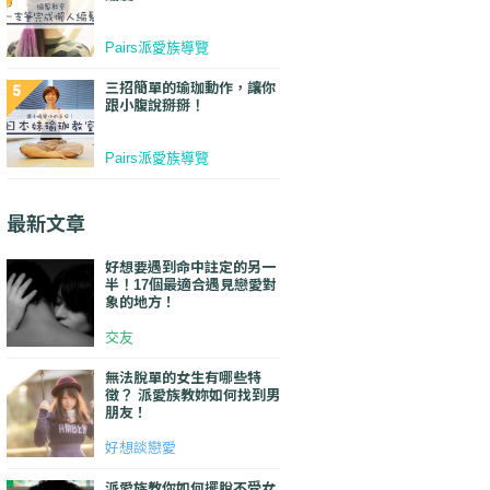
Pairs派愛族導覽
三招簡單的瑜珈動作，讓你
跟小腹說掰掰！
Pairs派愛族導覽
最新文章
好想要遇到命中註定的另一
半！17個最適合遇見戀愛對
象的地方！
交友
無法脫單的女生有哪些特
徵？ 派愛族教妳如何找到男
朋友！
好想談戀愛
派愛族教你如何擺脫不受女