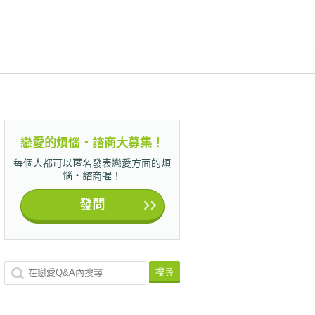
戀愛的煩惱・諮商大募集！
每個人都可以匿名發表戀愛方面的煩
惱・諮商喔！
發問