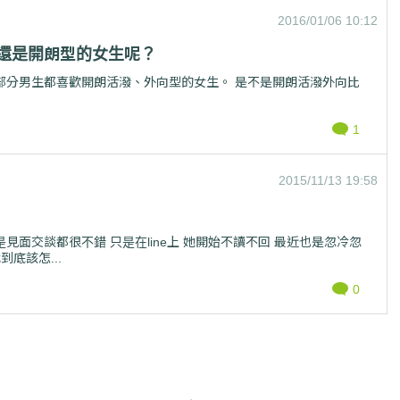
2016/01/06 10:12
還是開朗型的女生呢？
部分男生都喜歡開朗活潑、外向型的女生。 是不是開朗活潑外向比
1
2015/11/13 19:58
是見面交談都很不錯 只是在line上 她開始不讀不回 最近也是忽冷忽
底該怎...
0