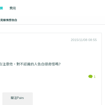
專欄
費用
一見鍾情想告白
2015/11/08 08:55
在注意他，對不認識的人告白很奇怪嗎?
1
關注Pairs