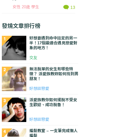
女性 20歳 學生
13
發燒文章排行榜
好想要遇到命中註定的另一
半！17個最適合遇見戀愛對
象的地方！
交友
無法脫單的女生有哪些特
徵？ 派愛族教妳如何找到男
朋友！
好想談戀愛
派愛族教你如何擺脫不受女
生歡迎、成功脫魯！
好想談戀愛
編髮教室 – 一支筆完成懶人
編髮