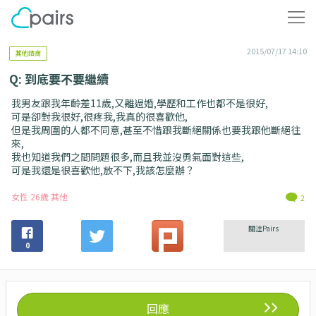
2015/07/17 14:10
其他諮商
Q: 到底要不要繼續
我男友跟我年齡差11歲,又離過婚,學歷和工作也都不是很好,
可是卻對我很好,很疼我,我真的很喜歡他,
但是我周圍的人都不同意,甚至不惜跟我斷絕關係也要我跟他斷絕往
來,
我也知道我們之間問題很多,而且我並沒勇氣面對這些,
可是我還是很喜歡他,放不下,我該怎麼辦？
女性 26歲 其他
2
關注Pairs
0
回應