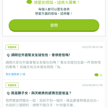
戀愛的煩惱・諮商大募集！
每個人都可以匿名發表
戀愛方面的煩惱・諮商喔！
發問
2015/07/06 01:58
戀愛諮商
Q: 請問在外面幫女友提包包，會很奇怪嗎?
請問大家在外面會幫女友提包包嗎？ 幫女友提包包是一件很奇怪
的事嗎？ 前幾天有日本朋友問我「為...
男性 服務業 27歳
12
2016/06/08 21:56
戀愛諮商
Q: 我是獅子女，與天蠍男的感情怎麼增溫？
我們算是閃電在一起，目前不到一個月，彼此都會對彼此坦白，
也說好三個原則：絕對不提分手、吵架當天要...