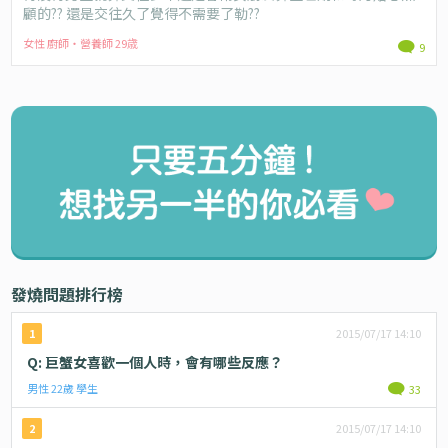
顧的?? 還是交往久了覺得不需要了勒??
女性 廚師・營養師 29歳
9
發燒問題排行榜
1
2015/07/17 14:10
Q: 巨蟹女喜歡一個人時，會有哪些反應？
男性 22歲 學生
33
2
2015/07/17 14:10