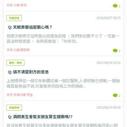
女性 21歲 其他
1
2016/06/27 18:15
戀愛諮商
Q: 天蠍男都這麼狠心嗎？
我跟天蠍男交往時是以結婚為前提 ，我們年紀都不小了 ，可是一
直沒時間見面 。 有時我會說：「你來找...
女性 31歲 服務業
3
2017/04/24 10:14
單戀・暗戀
Q: 搞不清楚對方的意思
上個禮拜從一個交友軟體認識一個巨蟹男,人很好聊也很暖,一開始
簡直是無話不談,可是後來他因為工作的緣故...
女性 未滿18歲 學生
2
2015/06/20 00:00
戀愛諮商
Q: 請問男生會幫女朋友算生理期嗎??
有沒有男生就算交往多年還是會幫女朋友算生理期和每月貼心照