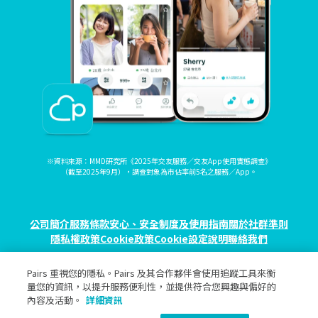
※資料來源：MMD研究所《2025年交友服務／交友App使用實態調查》
（截至2025年9月），調查對象為市佔率前5名之服務／App。
公司簡介
服務條款
安心、安全制度及使用指南
關於社群準則
隱私權政策
Cookie政策
Cookie設定
說明
聯絡我們
Pairs 重視您的隱私。Pairs 及其合作夥伴會使用追蹤工具來衡
© eureka, Inc. All rights reserved.
量您的資訊，以提升服務便利性，並提供符合您興趣與偏好的
內容及活動。
詳細資訊