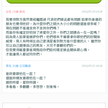
女性 19歲 其他
2015/07/19 14:28
我覺得對方竟然曾經離婚過 代表他們彼此都有問題 如果你身邊的
朋友也覺得他好，為什麼你們之間大大小小的問題還是很多呢？
現在問題不是誰支持不支持你們嗎？
而是你有確定好他除了疼愛你之外，你們之間適合ㄧ在一起嗎？
因為旁人如果是嫉妒你們，他們根本不需要拿你跟他們的好關係
威脅，旁人有時候比自己更清楚看到對方是什麼樣的人。 雖然你
可以自己選擇自己的男友，大可不要聽他們的。
但我覺得最重要是現階段你們如何穩定彼此關係跟心情。
才能讓旁人都認同你們。
男性 35歲 公司職員
2015/07/23 18:28
是妳要跟他在一起？
還是妳親友要跟他在一起？
選妳所愛，愛妳所選。
多看看，多聽聽，多想想，別後悔。