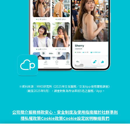
※資料來源：MMD研究所《2025年交友服務／交友App使用實態調查》
（截至2025年9月），調查對象為市佔率前5名之服務／App。
公司簡介
服務條款
安心、安全制度及使用指南
關於社群準則
隱私權政策
Cookie政策
Cookie設定
說明
聯絡我們