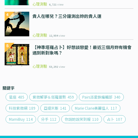
心理測驗
6,721
view
貴人在哪兒？三分鐘測出妳的貴人運
心理測驗
12,954
view
【神準塔羅占卜】好想談戀愛！最近三個月妳有機會
遇到新對象嗎？
心理測驗
53,292
view
關鍵字
星座
485
紫微解夢＆塔羅運勢
459
Pairs派愛族編輯部
340
科技紫微網
189
亞提米斯
141
Marie Clarie美麗佳人
117
MamiBuy
114
分手
112
你說她說笑到報
110
占卜
107