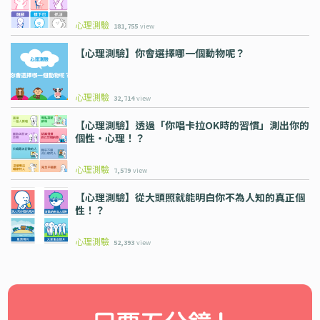
心理測驗
181,755
view
【心理測驗】你會選擇哪一個動物呢？
心理測驗
32,714
view
【心理測驗】透過「你唱卡拉OK時的習慣」測出你的
個性・心理！？
心理測驗
7,579
view
【心理測驗】從大頭照就能明白你不為人知的真正個
性！？
心理測驗
52,393
view