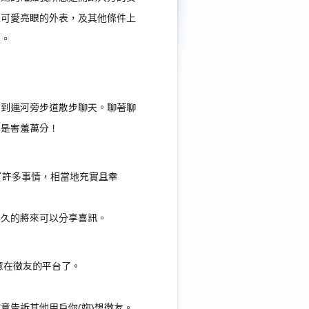
上可愛亮眼的外表，及其他條件上
了。
後到運河旁步道散步聊天。聊著聊
真是害羞萬分！
了許多事情，相當地充實且幸
不久的將來可以分享喜訊。
誠意在徵友的平台了。
意告訴其他用戶你(妳)想徵友。