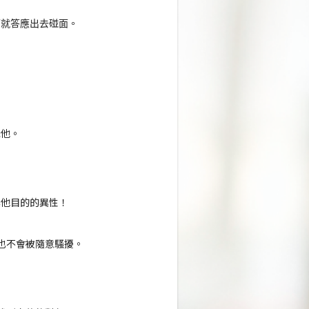
下就答應出去碰面。
，
識他。
其他目的的異性！
 也不會被隨意騷擾。