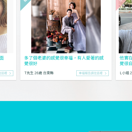
面
多了個老婆的感覺很幸福，有人愛著的感
他實
覺很好
覺很
T先生 26歲 台東縣
L小姐 
往這裡
幸福報告請往這裡