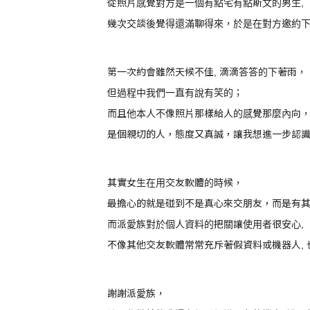
從照片感覺對方是一個有點宅有點斯文的男生,
幾次交談後覺得還滿聊得來，於是在對方邀約
第一次約會雖然天候不佳, 滴滴答答的下著雨，
但過程中我們一直有說有笑的；
而且他本人不像照片那樣給人的感覺那麼內向
是個親切的人，態度又真誠，讓我想進一步認
其實女生在用交友軟體的時候，
最擔心的就是碰到不是真心來交朋友，而是有
而派愛族對於個人資料的把關讓使用者很安心,
不像其他交友軟體常常充斥著假資料或機器人,
謝謝派愛族，