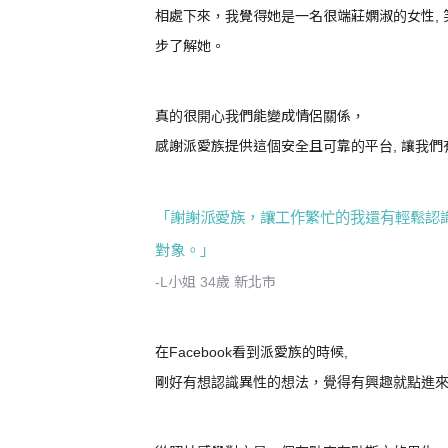
相處下來，我覺得她是一名很端莊嫻淑的女性, 
步了解她。
真的很開心我們能變成情侶關係，
感謝派愛族提供這個安全且可靠的平台, 讓我
「謝謝派愛族，讓工作繁忙的我還有輕鬆認識
對象。」
-L小姐 34歲 新北市
在Facebook看到派愛族的時候,
剛好有想認識異性的想法，覺得有興趣就點進