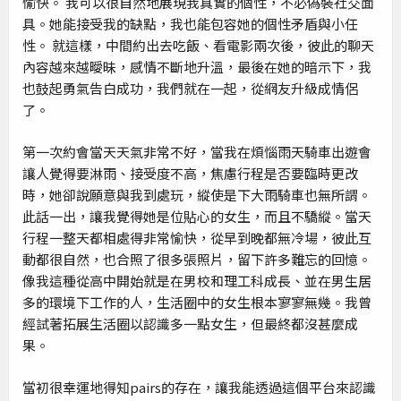
愉快。 我可以很自然地展現我真實的個性，不必偽裝社交面
具。她能接受我的缺點，我也能包容她的個性矛盾與小任
性。 就這樣，中間約出去吃飯、看電影兩次後，彼此的聊天
內容越來越曖昧，感情不斷地升溫，最後在她的暗示下，我
也鼓起勇氣告白成功，我們就在一起，從網友升級成情侶
了。
第一次約會當天天氣非常不好，當我在煩惱雨天騎車出遊會
讓人覺得要淋雨、接受度不高，焦慮行程是否要臨時更改
時，她卻說願意與我到處玩，縱使是下大雨騎車也無所謂。
此話一出，讓我覺得她是位貼心的女生，而且不驕縱。當天
行程一整天都相處得非常愉快，從早到晚都無冷場，彼此互
動都很自然，也合照了很多張照片，留下許多難忘的回憶。
像我這種從高中開始就是在男校和理工科成長、並在男生居
多的環境下工作的人，生活圈中的女生根本寥寥無幾。我曾
經試著拓展生活圈以認識多一點女生，但最終都沒甚麼成
果。
當初很幸運地得知pairs的存在，讓我能透過這個平台來認識