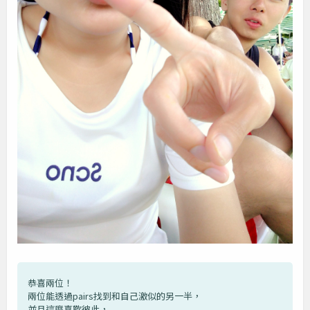
恭喜兩位！
兩位能透過pairs找到和自己激似的另一半，
並且這麼喜歡彼此，