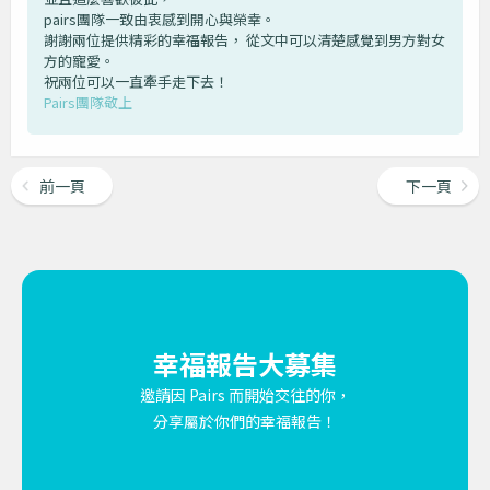
pairs團隊一致由衷感到開心與榮幸。
謝謝兩位提供精彩的幸福報告， 從文中可以清楚感覺到男方對女
方的寵愛。
祝兩位可以一直牽手走下去！
Pairs團隊敬上
前一頁
下一頁
幸福報告大募集
邀請因 Pairs 而開始交往的你，
分享屬於你們的幸福報告！