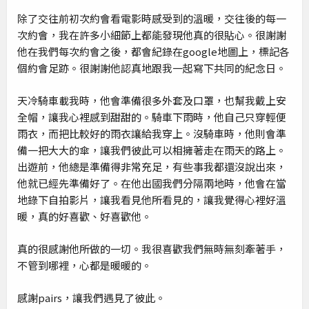
除了交往前初次約會看電影時感受到的溫暖，交往後的每一
次約會，我在許多小細節上都能發現他真的很貼心。很謝謝
他在我們每次約會之後，都會紀錄在google地圖上，標記各
個約會足跡。很謝謝他認真地跟我一起寫下共同的紀念日。
天冷騎車載我時，他會準備很多外套及口罩，也幫我戴上安
全帽，讓我心裡感到甜甜的。騎車下雨時，他自己只穿輕便
雨衣，而把比較好的雨衣讓給我穿上。沒騎車時，他則會準
備一把大大的傘，讓我們彼此可以相擁著走在雨天的路上。
出遊前，他總是準備得非常充足，有些事我都還沒說出來，
他就已經先準備好了。在他出國我們分隔兩地時，他會在當
地錄下自拍影片，讓我看見他所看見的，讓我覺得心裡好溫
暖，真的好喜歡、好喜歡他。
真的很感謝他所做的一切。我很喜歡我們無時無刻牽著手，
不管到哪裡，心都是暖暖的。
感謝pairs，讓我們遇見了彼此。