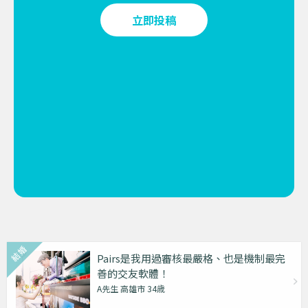
立即投稿
Pairs是我用過審核最嚴格、也是機制最完
善的交友軟體！
A先生 高雄市 34歳