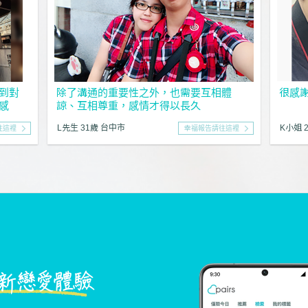
到對
除了溝通的重要性之外，也需要互相體
很感
感
諒、互相尊重，感情才得以長久
L先生 31歲 台中市
K小姐 
往這裡
幸福報告請往這裡