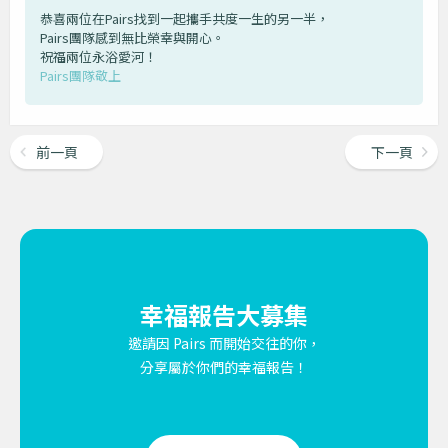
恭喜兩位在Pairs找到一起攜手共度一生的另一半，
Pairs團隊感到無比榮幸與開心。
祝福兩位永浴愛河！
Pairs團隊敬上
前一頁
下一頁
幸福報告大募集
邀請因 Pairs 而開始交往的你，
分享屬於你們的幸福報告！