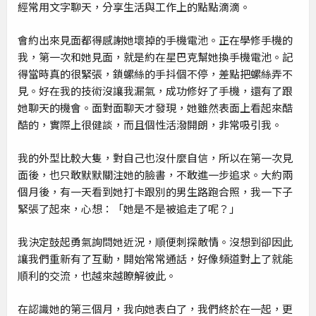
經常用文字聊天，分享生活與工作上的點點滴滴。
會約出來見面都得感謝她壞掉的手機電池。正在學修手機的
我，第一次和她見面，就是約在星巴克幫她換手機電池。記
得當時真的很緊張，鎖螺絲的手抖個不停，差點把螺絲弄不
見。好在我的技術沒讓我漏氣，成功修好了手機，還有了跟
她聊天的機會。面對面聊天才發現，她雖然表面上看起來酷
酷的，實際上很健談，而且個性活潑開朗，非常吸引我。
我的外型比較大隻，對自己也沒什麼自信，所以在第一次見
面後，也只敢默默關注她的臉書，不敢進一步追求。大約兩
個月後，有一天看到她打卡跟別的男生路跑合照，我一下子
緊張了起來，心想：「她是不是被追走了呢？」
我決定鼓起勇氣詢問她近況，順便刺探敵情。沒想到卻因此
讓我們重新有了互動，開始常常通話，好像頻道對上了就能
順利的交流，也越來越瞭解彼此。
在認識她的第三個月，我向她表白了，我們終於在一起，更