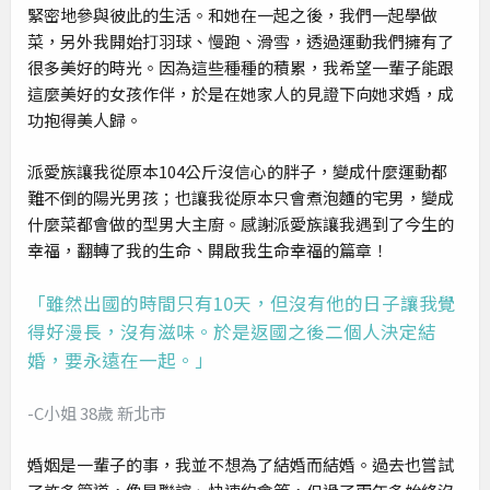
緊密地參與彼此的生活。和她在一起之後，我們一起學做
菜，另外我開始打羽球、慢跑、滑雪，透過運動我們擁有了
很多美好的時光。因為這些種種的積累，我希望一輩子能跟
這麼美好的女孩作伴，於是在她家人的見證下向她求婚，成
功抱得美人歸。
派愛族讓我從原本104公斤沒信心的胖子，變成什麼運動都
難不倒的陽光男孩；也讓我從原本只會煮泡麵的宅男，變成
什麼菜都會做的型男大主廚。感謝派愛族讓我遇到了今生的
幸福，翻轉了我的生命、開啟我生命幸福的篇章！
「雖然出國的時間只有10天，但沒有他的日子讓我覺
得好漫長，沒有滋味。於是返國之後二個人決定結
婚，要永遠在一起。」
-C小姐 38歲 新北市
婚姻是一輩子的事，我並不想為了結婚而結婚。過去也嘗試