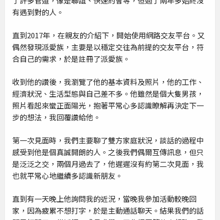
了許多管道，像是聯誼、快速約會等，但過了兩年多始終沒
有遇到對的人。
直到2017年，在親友的介紹下，開始使用網路交友平台。又
偶然發現派愛族，主要是以穩定交往為前提的交友平台，符
合自己的需求，於是註冊了派愛族。
收到他的讚後，我瀏覽了他的基本資料及照片，他的工作、
經濟狀況、生活型態與自己差不多。他雖然是個大隻男孩，
照片看起來蠻正面陽光，抱著平常心多認識瞭解再決定下一
步的想法，我回覆讚給他。
第一次見面時，我們主要聊了雙方家庭狀況，談話的過程中
感受到他是個真誠開朗的人。之後我們偶爾互傳訊息，但只
是泛泛之交，兩個月過去了，他遲遲沒有約第二次見面，我
也就平常心地繼續多認識新朋友。
直到有一天晚上他詢問我的近況，當晚我參加活動較晚回
家，因為疲累不想打字，於是主動通話聊天。結果我們的話