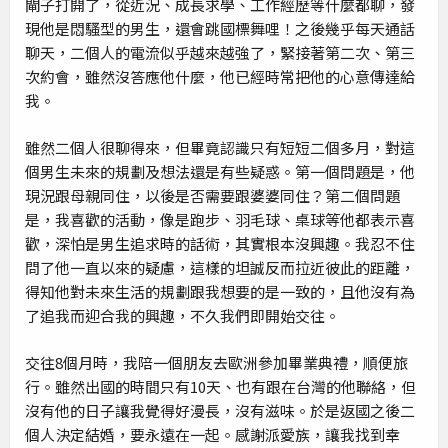
閘子打開了，從近況、成長求學、工作經歷等什麼都聊，發
現他是悶騷型的男生，還會跳國標舞哩！之後幾乎每天通話
聊天，二個人的電流似乎越來越強了，緊接著第二次、第三
次約會，雖然沒答應他什麼，他已經時常把他的心意傳達給
我。
雖然二個人很聊得來，但畢竟認識只有短短二個多月，對這
個男生未來的規劃及想法還是有些疑惑。第一個問題是，他
現況跟母親同住，以後是否需要跟婆婆同住？第二個問題
是，我喜歡的活動，像是跑步、羽毛球、桌球等他都表示喜
歡，深怕是男生追求時的話術，其實根本沒興趣。我忍不住
問了他一直以來的疑慮，這樣的坦誠反而拉近彼此的距離，
得知他對未來生活的規劃跟我想要的是一致的，且他沒有為
了追我而迎合我的興趣，不久我們即開始交往。
交往8個月時，我陪一個朋友去歐洲參加畢業典禮，順便旅
行。雖然出國的時間只有10天、也有跟在台灣的他聯絡，但
沒有他的日子讓我覺得好漫長，沒有滋味。於是返國之後二
個人決定結婚，要永遠在一起。感謝派愛族，讓我找到幸