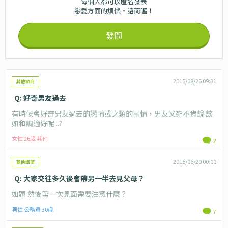
每個人都可以匿名發表
戀愛方面的煩惱・諮商喔！
發問
2015/08/26 09:31
其他諮商
Q: 好奇男友過去
有時候會好奇男友過去的戀情或之類的事情，男友又死不肯說 該
如和調適好呢...?
女性 26歳 其他
2
2015/06/20 00:00
其他諮商
Q: 大家交往多久後會帶另一半去見父母？
如題 然後第一次見面需要注意什麼？
男性 公務員 30歳
7