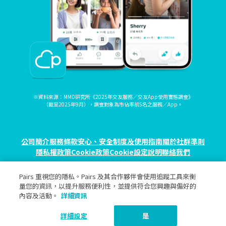
※資料來源：MMD研究所《2025年交友服務／交友App使用實態調查》
（截至2025年9月），調查對象為市佔率前5名之服務／App。
公司簡介
服務條款
安心、安全制度及使用指南
關於社群準則
隱私權政策
Cookie政策
Cookie設定
說明
聯絡我們
Pairs 重視您的隱私。Pairs 及其合作夥伴會使用追蹤工具來衡
© eureka, Inc. All rights reserved.
量您的資訊，以提升服務便利性，並提供符合您興趣與偏好的
內容及活動。
詳細資訊
詳細設定
是