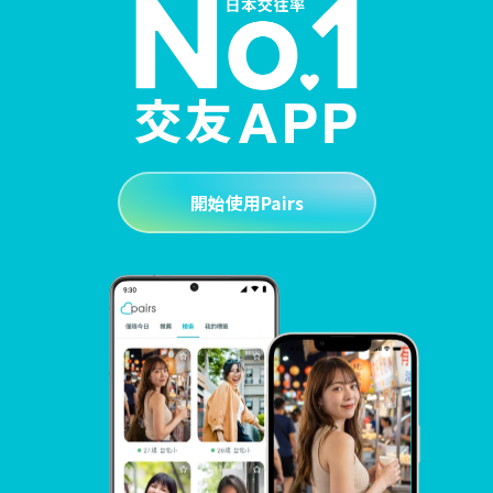
開始使用Pairs