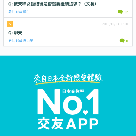
Q: 被天秤女拒絕後是否還要繼續追求？（文長）
男性 18歲 學生
12
5
2016/10/03 09:10
Q: 聊天
男性 19歲 自由業
0