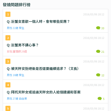
發燒問題排行榜
1
2016/03/06 18:12
Q: 巨蟹女喜歡一個人時，會有哪些反應？
男性 22歲 學生
33
2
2016/03/06 18:12
Q: 巨蟹男不講心事？
女性 護理師 29歳
21
3
2016/03/06 18:12
Q: 被天秤女拒絕後是否還要繼續追求？（文長）
男性 18歲 學生
12
4
2016/03/06 18:12
Q: 拜托天秤女或追過天秤女的人給個建議和答案
男性 27歲 自由業
5
5
2016/03/06 18:12