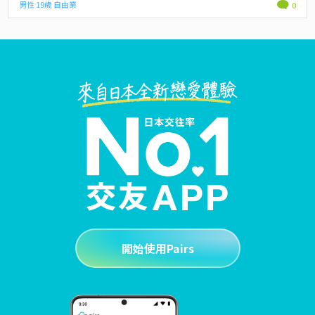
男性 19歲 自由業
0
開始使用Pairs