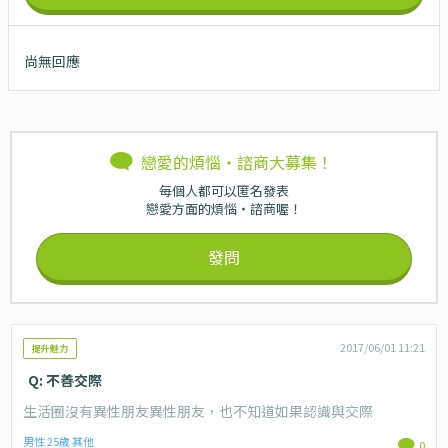
尚無回應
戀愛的煩惱・諮商大募集！
每個人都可以匿名發表
戀愛方面的煩惱・諮商喔！
發問
2017/06/01 11:21
提升魅力
Q: 不善交際
生活圈沒有異性朋友異性朋友，也不知道如果認識與交際
男性 25歲 其他
0