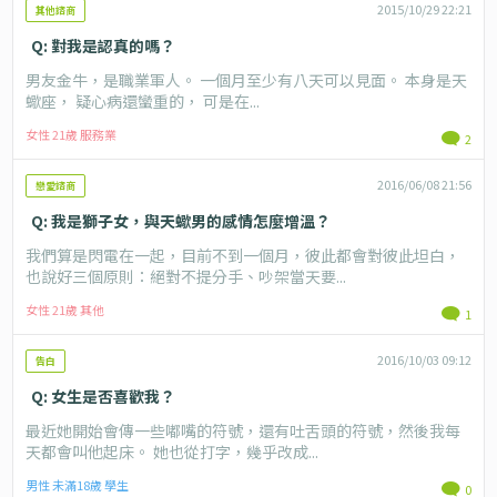
2015/10/29 22:21
其他諮商
Q: 對我是認真的嗎？
男友金牛，是職業軍人。 一個月至少有八天可以見面。 本身是天
蠍座， 疑心病還蠻重的， 可是在...
女性 21歲 服務業
2
2016/06/08 21:56
戀愛諮商
Q: 我是獅子女，與天蠍男的感情怎麼增溫？
我們算是閃電在一起，目前不到一個月，彼此都會對彼此坦白，
也說好三個原則：絕對不提分手、吵架當天要...
女性 21歲 其他
1
2016/10/03 09:12
告白
Q: 女生是否喜歡我？
最近她開始會傳一些嘟嘴的符號，還有吐舌頭的符號，然後我每
天都會叫他起床。 她也從打字，幾乎改成...
男性 未滿18歲 學生
0