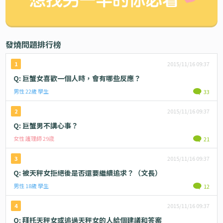
發燒問題排行榜
1
2015/11/16 09:37
Q: 巨蟹女喜歡一個人時，會有哪些反應？
男性 22歲 學生
33
2
2015/11/16 09:37
Q: 巨蟹男不講心事？
女性 護理師 29歳
21
3
2015/11/16 09:37
Q: 被天秤女拒絕後是否還要繼續追求？（文長）
男性 18歲 學生
12
4
2015/11/16 09:37
Q: 拜托天秤女或追過天秤女的人給個建議和答案