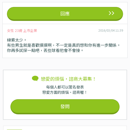
回應
女性 23歲 上市企業
2016/03/04 11:39
線索太少。
有些男生就是喜歡摸摸啊，不一定是真的想和你有進一步關係。
你再多試探一點吧，丟些球看他會不會接。
戀愛的煩惱・諮商大募集！
每個人都可以匿名發表
戀愛方面的煩惱・諮商喔！
發問