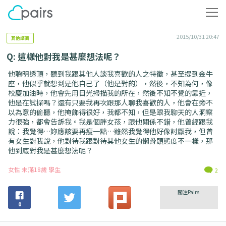
2015/10/31 20:47
其他諮商
Q: 這樣他對我是甚麼想法呢？
他聰明透頂，聽到我跟其他人談我喜歡的人之特徵，甚至提到金牛
座，他似乎就想到是他自己了（他是對的），然後，不知為何，像
校慶加油時，他會先用目光掃描我的所在，然後不知不覺的靠近，
他是在試探嗎？還有只要我再次跟那人聊我喜歡的人，他會在旁不
以為意的偷聽，他掩飾得很好，我都不知，但是跟我聊天的人洞察
力很強，都會告訴我。我是個胖女孩，跟他關係不錯，他曾經跟我
說：我覺得…妳應該要再瘦一點…雖然我覺得他好像討厭我，但曾
有女生對我說，他對待我跟對待其他女生的懶骨頭態度不一樣，那
他到底對我是甚麼想法呢？
女性 未滿18歲 學生
2
關注Pairs
0