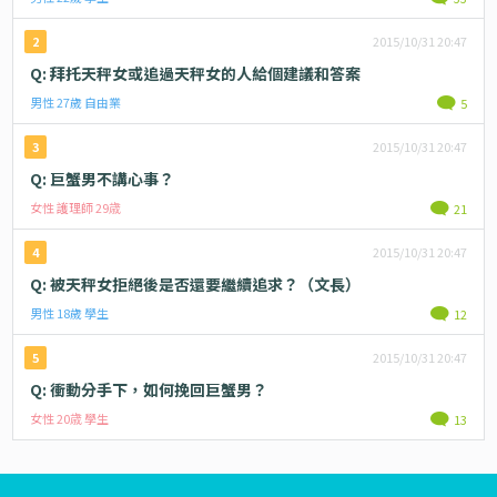
2
2015/10/31 20:47
Q: 拜托天秤女或追過天秤女的人給個建議和答案
男性 27歲 自由業
5
3
2015/10/31 20:47
Q: 巨蟹男不講心事？
女性 護理師 29歳
21
4
2015/10/31 20:47
Q: 被天秤女拒絕後是否還要繼續追求？（文長）
男性 18歲 學生
12
5
2015/10/31 20:47
Q: 衝動分手下，如何挽回巨蟹男？
女性 20歳 學生
13