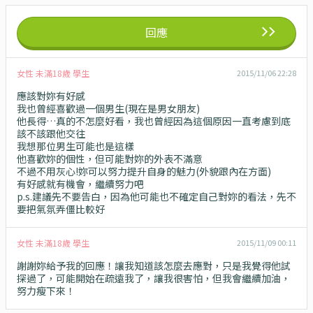
回應
女性 未滿18歲 學生
2015/11/06 22:28
應該對妳有好感
我也曾經喜歡過一個男生(現在是男女朋友)
他長得…真的不怎麼好看，我也曾經因為這個原因一直考慮到底
該不該跟他交往
我想那位男生可能也是這樣
他喜歡妳的個性，但可能對妳的外表不滿意
不過不用灰心!妳可以努力提升自身的魅力(外貌跟內在方面)
有好感就有機會，繼續努力吧
p.s.建議先不要告白，因為他可能也不確定自己對妳的看法，先不
要把氣氛弄僵比較好
女性 未滿18歲 學生
2015/11/09 00:11
謝謝妳給予我的回應！讓我知道該怎麼去應對，只是我覺得他試
探過了，可能開始在疏遠我了，讓我很害怕，但我會繼續加油，
努力瘦下來！