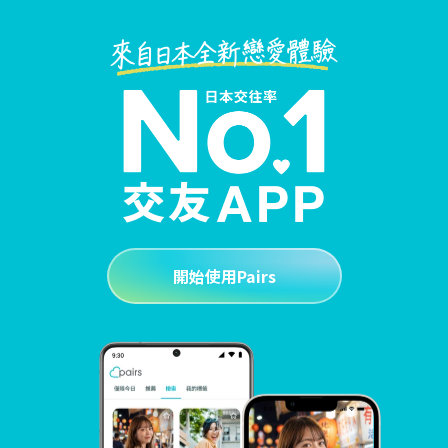
開始使用Pairs