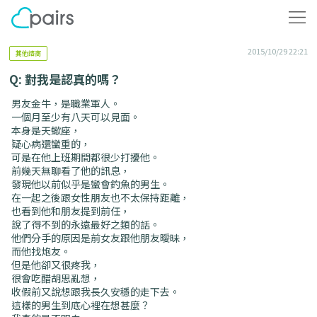
2015/10/29 22:21
其他諮商
Q: 對我是認真的嗎？
男友金牛，是職業軍人。
一個月至少有八天可以見面。
本身是天蠍座，
疑心病還蠻重的，
可是在他上班期間都很少打擾他。
前幾天無聊看了他的訊息，
發現他以前似乎是蠻會釣魚的男生。
在一起之後跟女性朋友也不太保持距離，
也看到他和朋友提到前任，
說了得不到的永遠最好之類的話。
他們分手的原因是前女友跟他朋友曖昧，
而他找炮友。
但是他卻又很疼我，
很會吃醋胡思亂想，
收假前又說想跟我長久安穩的走下去。
這樣的男生到底心裡在想甚麼？