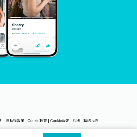
則
隱私權政策
Cookie政策
Cookie設定
說明
聯絡我們
© eureka, Inc. All rights reserved.