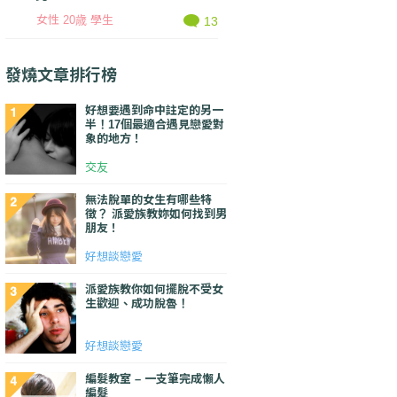
女性 20歳 學生
13
發燒文章排行榜
好想要遇到命中註定的另一
半！17個最適合遇見戀愛對
象的地方！
交友
無法脫單的女生有哪些特
徵？ 派愛族教妳如何找到男
朋友！
好想談戀愛
派愛族教你如何擺脫不受女
生歡迎、成功脫魯！
好想談戀愛
編髮教室 – 一支筆完成懶人
編髮