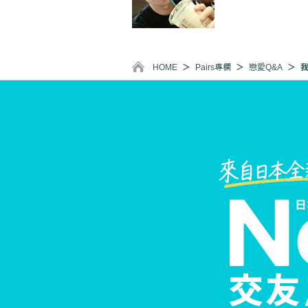
HOME
Pairs專欄
戀愛Q&A