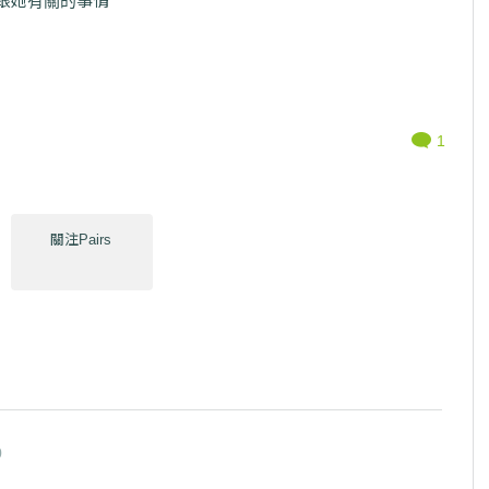
跟她有關的事情
1
關注Pairs
0