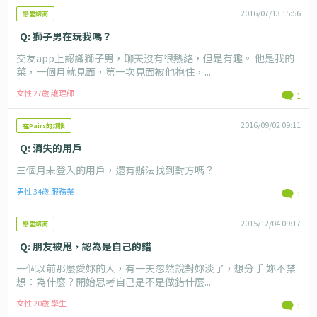
2016/07/13 15:56
戀愛諮商
Q: 獅子男在玩我嗎？
交友app上認識獅子男，聊天沒有很熱絡，但是有趣。 他是我的
菜，一個月就見面，第一次見面被他抱住，...
女性 27歲 護理師
1
2016/09/02 09:11
在Pairs的煩惱
Q: 消失的用戶
三個月未登入的用戶，還有辦法找到對方嗎？
男性 34歲 服務業
1
2015/12/04 09:17
戀愛諮商
Q: 朋友被甩，認為是自己的錯
一個以前那麼愛妳的人，有一天忽然說對妳淡了，想分手 妳不禁
想：為什麼？開始思考自己是不是做錯什麼...
女性 20歲 學生
1