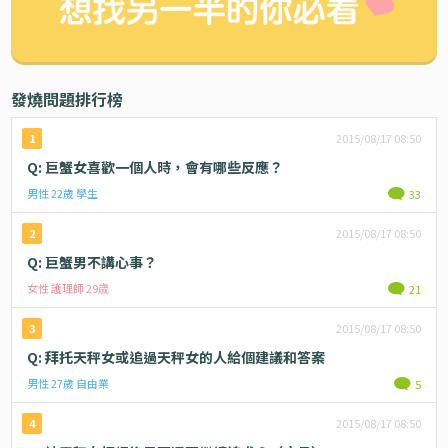
發燒問題排行榜
1
2015/08/17 08:50
Q: 巨蟹女喜歡一個人時，會有哪些反應？
男性 22歲 學生
33
2
2015/08/17 08:50
Q: 巨蟹男不講心事？
女性 護理師 29歳
21
3
2015/08/17 08:50
Q: 拜托天秤女或追過天秤女的人給個建議和答案
男性 27歲 自由業
5
4
2015/08/17 08:50