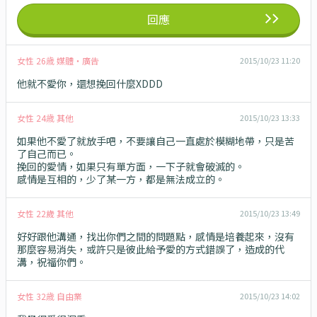
回應
女性 26歳 媒體・廣告
2015/10/23 11:20
他就不愛你，還想挽回什麼XDDD
女性 24歳 其他
2015/10/23 13:33
如果他不愛了就放手吧，不要讓自己一直處於模糊地帶，只是苦
了自己而已。
挽回的愛情，如果只有單方面，一下子就會破滅的。
感情是互相的，少了某一方，都是無法成立的。
女性 22歲 其他
2015/10/23 13:49
好好跟他溝通，找出你們之間的問題點，感情是培養起來，沒有
那麼容易消失，或許只是彼此給予愛的方式錯誤了，造成的代
溝，祝福你們。
女性 32歳 自由業
2015/10/23 14:02