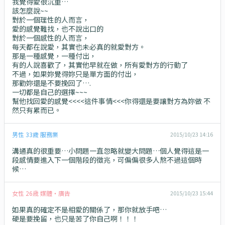
我覺得愛很沉重…
該怎麼說~~
對於一個理性的人而言，
愛的感覺難找，也不說出口的
對於一個感性的人而言，
每天都在說愛，其實也未必真的就愛對方。
那是一種感覺，一種付出，
有的人說喜歡了，其實他早就在做，所有愛對方的行動了
不過，如果妳覺得妳只是單方面的付出，
那勸妳還是不要挽回了….
一切都是自己的選擇~~~
幫他找回愛的感覺<<<<這件事情<<<你得還是要讓對方為妳做 不
然只有累而已。
男性 33歲 服務業
2015/10/23 14:16
溝通真的很重要…小問題一直忽略就變大問題…個人覺得這是一
段感情要進入下一個階段的徵兆，可偏偏很多人熬不過這個時
候…
女性 26歳 媒體・廣告
2015/10/23 15:44
如果真的確定不是相愛的關係了，那你就放手吧…
硬是要挽留，也只是苦了你自己啊！！！