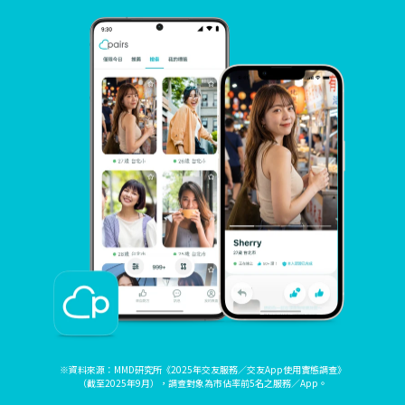
※資料來源：MMD研究所《2025年交友服務／交友App使用實態調查》
（截至2025年9月），調查對象為市佔率前5名之服務／App。