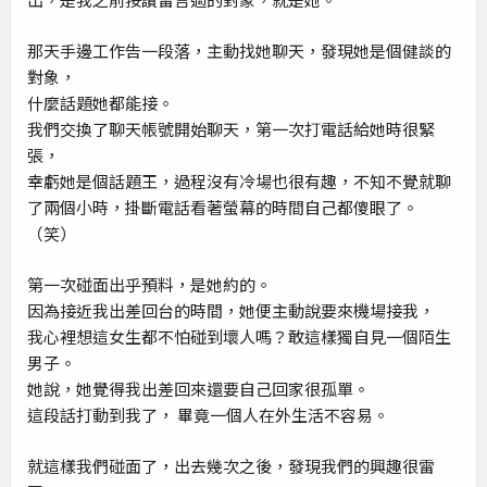
那天手邊工作告一段落，主動找她聊天，發現她是個健談的
對象，
什麼話題她都能接。
我們交換了聊天帳號開始聊天，第一次打電話給她時很緊
張，
幸虧她是個話題王，過程沒有冷場也很有趣，不知不覺就聊
了兩個小時，掛斷電話看著螢幕的時間自己都傻眼了。
（笑）
第一次碰面出乎預料，是她約的。
因為接近我出差回台的時間，她便主動說要來機場接我，
我心裡想這女生都不怕碰到壞人嗎？敢這樣獨自見一個陌生
男子。
她說，她覺得我出差回來還要自己回家很孤單。
這段話打動到我了， 畢竟一個人在外生活不容易。
就這樣我們碰面了，出去幾次之後，發現我們的興趣很雷