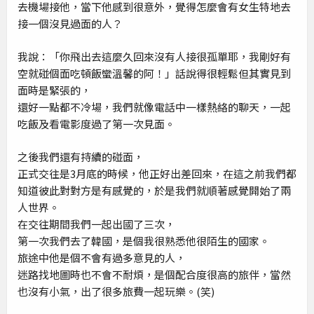
去機場接他，當下他感到很意外，覺得怎麼會有女生特地去
接一個沒見過面的人？
我說：「你飛出去這麼久回來沒有人接很孤單耶，我剛好有
空就碰個面吃頓飯蠻溫馨的阿！」話說得很輕鬆但其實見到
面時是緊張的，
還好一點都不冷場，我們就像電話中一樣熱絡的聊天，一起
吃飯及看電影度過了第一次見面。
之後我們還有持續的碰面，
正式交往是3月底的時候，他正好出差回來，在這之前我們都
知道彼此對對方是有感覺的，於是我們就順著感覺開始了兩
人世界。
在交往期間我們一起出國了三次，
第一次我們去了韓國，是個我很熟悉他很陌生的國家。
旅途中他是個不會有過多意見的人，
迷路找地圖時也不會不耐煩，是個配合度很高的旅伴，當然
也沒有小氣，出了很多旅費一起玩樂。(笑)