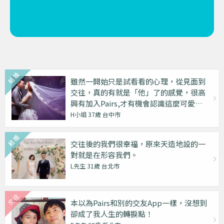
雖然一開始只是試看看的心理，從見面到
交往，真的有就是「他」了的感覺，很高
興有加入Pairs,才有機會認識這麼可愛的
他！
H小姐 37歲 台中市
交往後的我們很幸福，原來天造地設的一
對就是在形容我們。
L先生 31歲 台北市
本以為Pairs和別的交友App一樣，沒想到
卻成了我人生的轉捩點！