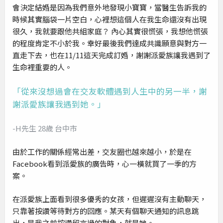
會決定結婚是因為我們意外地發現小寶寶，當醫生告訴我的
時候其實腦袋一片空白，心裡想這個人在我生命還沒有出現
很久，我就要跟他共組家庭？ 內心其實很慌張，我想他慌張
的程度肯定不小於我。幸好最後我們達成共識願意與對方一
直走下去，也在11/11這天完成訂婚，謝謝派愛族讓我遇到了
生命裡重要的人。
「從來沒想過會在交友軟體遇到人生中的另一半，謝
謝派愛族讓我遇到她。」
-H先生 28歲 台中市
由於工作的關係經常出差，交友圈也越來越小，於是在
Facebook看到派愛族的廣告時，心一橫就買了一季的方
案。
在派愛族上面看到很多優秀的女孩，但遲遲沒有主動聊天，
只靠著按讚等待對方的回應。某天有個聊天通知的訊息跳
出，是我之前按讚留言過的對象，就是她。