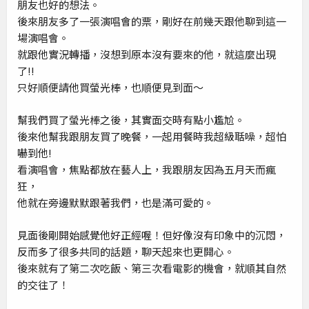
朋友也好的想法。
後來朋友多了一張演唱會的票，剛好在前幾天跟他聊到這一
場演唱會。
就跟他實況轉播，沒想到原本沒有要來的他，就這麼出現
了!!
只好順便請他買螢光棒，也順便見到面～
幫我們買了螢光棒之後，其實面交時有點小尷尬。
後來他幫我跟朋友買了晚餐，一起用餐時我超級聒噪，超怕
嚇到他!
看演唱會，焦點都放在藝人上，我跟朋友因為五月天而瘋
狂，
他就在旁邊默默跟著我們，也是滿可愛的。
見面後剛開始感覺他好正經喔！但好像沒有印象中的沉悶，
反而多了很多共同的話題，聊天起來也更開心。
後來就有了第二次吃飯、第三次看電影的機會，就順其自然
的交往了！