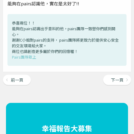
能夠在pairs認識他，實在是太好了!!
恭喜兩位！！
能夠在pairs認識出乎意料的他，pairs團隊一致替你們感到開
心。
謝謝C小姐對pairs的支持， pairs團隊將更致力於提供安心安全
的交友環境給大家。
兩位也請創造更多屬於你們的回憶喔！
Pairs團隊敬上
前一頁
下一頁
幸福報告大募集