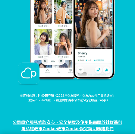
※資料來源：MMD研究所《2025年交友服務／交友App使用實態調查》
（截至2025年9月），調查對象為市佔率前5名之服務／App。
公司簡介
服務條款
安心、安全制度及使用指南
關於社群準則
隱私權政策
Cookie政策
Cookie設定
說明
聯絡我們