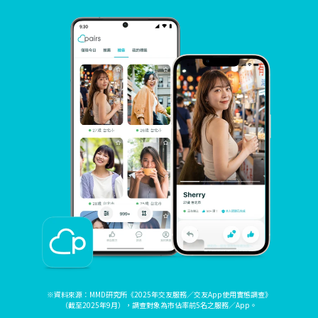
※資料來源：MMD研究所《2025年交友服務／交友App使用實態調查》
（截至2025年9月），調查對象為市佔率前5名之服務／App。