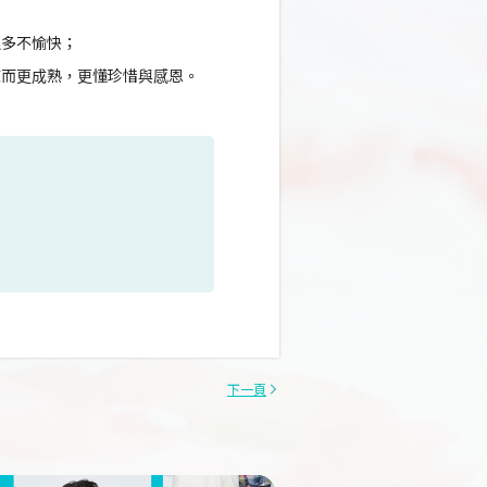
很多不愉快；
練而更成熟，更懂珍惜與感恩。
下一頁