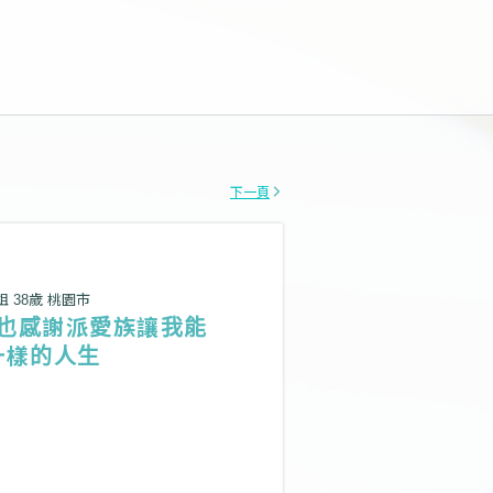
下一頁
姐 38歲 桃園市
也感謝派愛族讓我能
一樣的人生