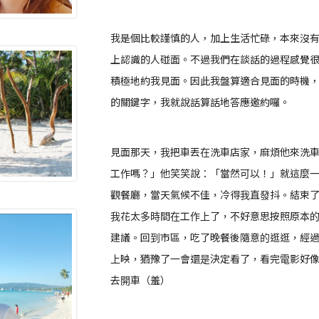
我是個比較謹慎的人，加上生活忙碌，本來沒
上認識的人碰面。不過我們在談話的過程感覺
積極地約我見面。因此我盤算適合見面的時機
的關鍵字，我就說話算話地答應邀約囉。
見面那天，我把車丟在洗車店家，麻煩他來洗
工作嗎？」他笑笑說：「當然可以！」就這麼
觀餐廳，當天氣候不佳，冷得我直發抖。結束
我花太多時間在工作上了，不好意思按照原本
建議。回到市區，吃了晚餐後隨意的逛逛，經
上映，猶豫了一會還是決定看了，看完電影好
去開車（羞）