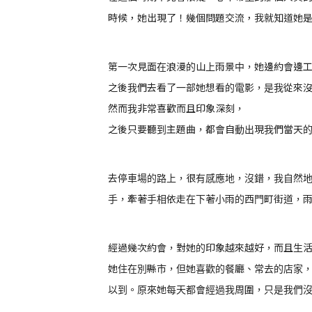
時候，她出現了！幾個問題交流，我就知道她
第一次見面在浪漫的山上雨景中，她邊約會邊
之後我們去看了一部她想看的電影，是我從來
然而我非常喜歡而且印象深刻，
之後只要聽到主題曲，都會自動出現我們當天
去停車場的路上，很有感應地，沒錯，我自然
手，牽著手相依走在下著小雨的西門町街道，
經過幾次約會，對她的印象越來越好，而且生
她住在別縣市，但她喜歡的餐廳、常去的店家
以到。原來她每天都會經過我周圍，只是我們