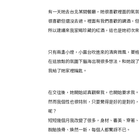
有一天她去台北某間餐廳，她很喜歡裡面的氣
很喜歡但還沒去過。裡面有我們喜歡的調酒，
所以建議來我家喝珍藏的紅酒，這也是她初次
只有兩盞小燈，小露台吹進來的清爽微風，菱
在這放鬆的氛圍下腦海出現很多想法。和她說
我給了她家裡鑰匙。
在交往後，她開始認真觀察我，也開始要求我
然而我個性也很特別，只要覺得是好的是對的
呢？
短短幾個月我改變了很多，身材、審美、穿著
脫胎換骨、煥然一新，每個人都驚訝不已。