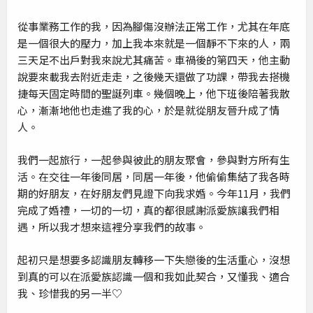
從事業務工作的我，因為腳傷沒辦法正常工作，尤其在年底
是一個很大的壓力，加上我本來就是一個靜不下來的人，兩
三天足不出戶對我來說尤其痛苦。車禍後的第四天，他主動
說要來載我去附近走走，之後幾天還做了功課，帶我去搭機
捷每天固定時間的聖誕列車。幾個晚上，他下班後陪著我散
心，漸漸地他也走進了我的心，於是就從朋友晉升成了情
人。
我們一起旅行，一起參與彼此的朋友聚會，參與對方所有生
活。在交往一年後同居，同居一年後，他偷偷集結了我各時
期的好朋友，在好朋友們見證下向我求婚。今年11月，我們
完成了婚禮，一切的一切，真的都很感謝派愛族讓我們相
遇，所以我才想來這裡分享我們的故事。
起初只是想要多認識朋友轉移一下失戀後的生活重心，沒想
到真的可以在派愛族認識一個和我如此契合，又懂我、適合
我、珍惜我的另一半♡