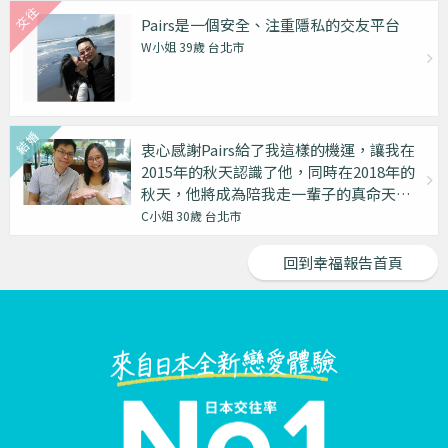
Pairs是一個安全、注重隱私的交友平台
W小姐 39歲 台北市
衷心感謝Pairs給了我這樣的機運，讓我在
2015年的秋天認識了他，同時在2018年的
秋天，他將成為陪我走一輩子的真命天
子。
C小姐 30歲 台北市
回到幸福報告首頁