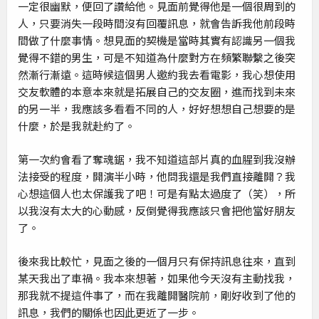
一定很幽默，便回了讚給他。見面前覺得他是一個很周到的
人，只要消失一段時間沒有回覆訊息，就會告訴我他前段時
間做了什麼事情。想見面的契機是當時其實有認識另一個我
覺得不錯的男生，可是不知道為什麼對方在頻繁聯繫之後突
然漸行漸遠。這時候這個男人邀約我去看電影，我心想使用
交友軟體的本意本來就是拓展自己的交友圈，進而找到未來
的另一半，我應該多看看不同的人，好好想想自己想要的是
什麼，於是我就赴約了。
第一次約會看了奪魂鋸，我不知道這部片真的血腥到我沒辦
法接受的程度，開演半小時，他問我還是我們直接離開？我
心想這個人也太保護我了吧！可是有點太過度了（笑），所
以我沒有太大的心動感，反倒覺得我應該只會把他當好朋友
了。
後來我比較忙，見面之後的一個月只有保持訊息往來，直到
某天我出了車禍。我本來想著，如果他今天沒有主動找我，
那我就不提這件事了，而在我離開醫院前，剛好收到了他的
訊息，我們的關係也因此更近了一步。