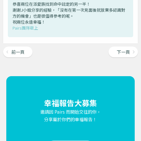
恭喜兩位在派愛族找到命中註定的另一半！
謝謝J小姐分享的經驗，「沒有在第一次見面後就放棄多認識對
方的機會」也是很值得參考的呢。
祝兩位永遠幸福！
Pairs團隊敬上
前一頁
下一頁
幸福報告大募集
邀請因 Pairs 而開始交往的你，
分享屬於你們的幸福報告！