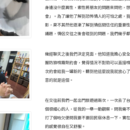
身邊沒什麼異性，索性將朋友的問題來問他，
會」。為了讓他了解到恐怖情人的可怕之處，
影，果不其然他逐漸了解到情侶間信任的重要
議題，情侶交往之後會碰到的問題，我們幾乎
幾經聊天之後我們決定見面，他知道我擔心安
握防狼噴霧劑約會，覺得情況不對勁可以直接
次約會給我一罐新的。聽到他這麼說我就放心
意的就是這個。
在交往前我們一起出門旅遊過兩次，一次去了
個很細心的人，從我的一舉一動觀察，問我需
打了個哈欠便問我要不要回民宿休息一下，實
的感覺很自在又舒服。