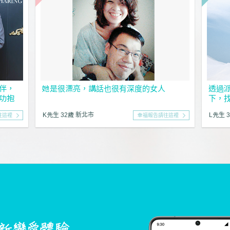
伴，
她是很漂亮，講話也很有深度的女人
透過
功抱
下，
K先生 32歲 新北市
L先生 
往這裡
幸福報告請往這裡