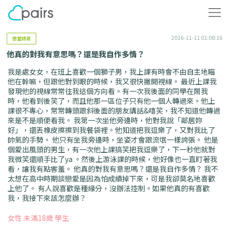
2016-11-11 01:08:16
戀愛諮商
他真的對我有意思嗎？還是我自作多情？
我是處女女，在班上喜歡一個獅子男，我上課有時會不由自主地瞄
他在幹嘛，但跟他對到眼的時候，我又很快撇開視線。 最近上課我
發現他的視線常常往我這個方向看。有一次我後面的同學在鬧我
時，他看到後笑了，而且他那一區位子只有他一個人轉過來。他上
課很不專心，常常轉頭跟斜後面的朋友講話&嘻笑，我不知道他轉過
來是不是順便看我。 我第一次坐他旁邊時，他對我說「鄰居妳
好」，還丟橡皮擦擦到我餐袋裡。他知道把我逗樂了，又對我比了
帥氣的手勢。 他只有坐我旁邊時，坐姿才會跟流氓一樣誇張。 他是
個愛出風頭的男生，有一次他上課搞笑把我逗樂了，下一秒他就對
我微笑還順手比了ya 。然後上游泳課的時候，他好像也一直盯著我
看，讓我有點害羞。 他真的對我有意思嗎？還是我自作多情？ 我不
太想在高中時期談戀愛是因為怕成績掉下來，可是我卻莫名地喜歡
上他了。 有人說喜歡是種緣分，沒辦法控制。如果他真的有喜歡
我，我接下來該怎麼辦？
女性 未滿18歲 學生