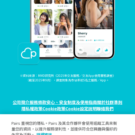
※資料來源：MMD研究所《2025年交友服務／交友App使用實態調查》
（截至2025年9月），調查對象為市佔率前5名之服務／App。
公司簡介
服務條款
安心、安全制度及使用指南
關於社群準則
隱私權政策
Cookie政策
Cookie設定
說明
聯絡我們
Pairs 重視您的隱私。Pairs 及其合作夥伴會使用追蹤工具來衡
© eureka, Inc. All rights reserved.
量您的資訊，以提升服務便利性，並提供符合您興趣與偏好的
內容及活動。
詳細資訊