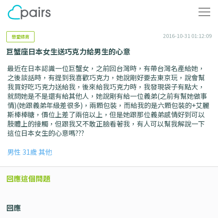
2016-10-31 01:12:09
戀愛諮商
巨蟹座日本女生送巧克力給男生的心意
最近在日本認識一位巨蟹女，之前回台灣時，有帶台灣名產給她，
之後談話時，有提到我喜歡巧克力，她說剛好要去東京玩，說會幫
我買好吃巧克力送給我，後來給我巧克力時，我發現袋子有點大，
就問她是不是還有給其他人，她說剛有給一位義弟(之前有幫她做事
情)(她跟義弟年級差很多)，兩顆包裝，而給我的是六顆包裝的+艾麗
斯棒棒糖，價位上差了兩倍以上，但是她跟那位義弟感情好到可以
肢體上的接觸，但跟我又不敢正臉看著我，有人可以幫我解說一下
這位日本女生的心意嗎???
男性 31歲 其他
回應這個問題
回應