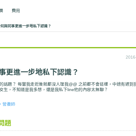
專欄
費用
如何與同事更進一步地私下認識？
2016
事更進一步地私下認識？
的話題？ 每當我走近後就都沒人理我@@ 之前都不會這樣，中途有遇到
女生，不知道是我多想，還是我私下line他的內容太無聊？
師・營養師
問題