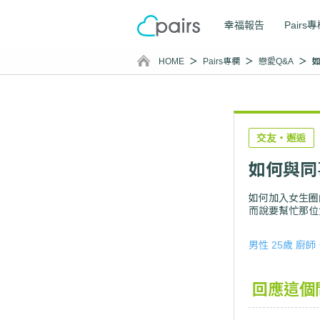
幸福報告
Pairs
HOME
Pairs專欄
戀愛Q&A
交友・邂逅
如何與同
如何加入女生圈
而說要幫忙那位
男性 25歲 廚
回應這個