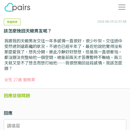
2016-06-29 12:57:48
戀愛諮商
該怎麼挽回天蠍男友呢？
我跟我的天蠍男友交往一年多感情一直很好，很少吵架，交往途中
突然遇到遠距離的狀況，不過也已經半年了，最近他說他覺得沒有
那麼愛我了，想先分開，彼此冷靜好好想想，但是我一直很害怕，
都沒辦法完整給他一個空間，總是前兩天才答應暫時不聯絡，兩三
天就又受不了想念而想打給他⋯⋯我很想挽回這段感情，我該怎麼
辦？
女性 27歲 服務業
回應這個問題
回應