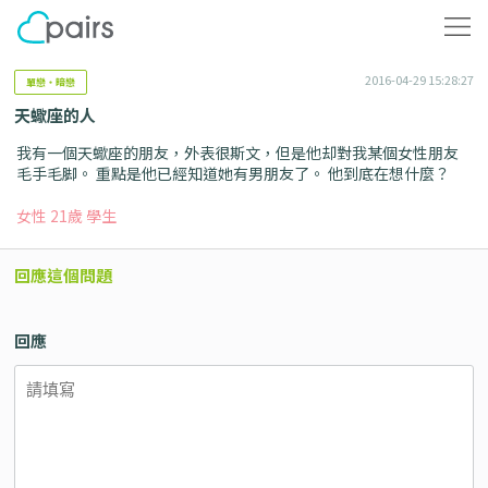
2016-04-29 15:28:27
單戀・暗戀
天蠍座的人
我有一個天蠍座的朋友，外表很斯文，但是他却對我某個女性朋友
毛手毛脚。 重點是他已經知道她有男朋友了。 他到底在想什麼？
女性 21歲 學生
回應這個問題
回應